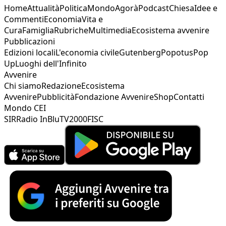
Home
Attualità
Politica
Mondo
Agorà
Podcast
Chiesa
Idee e
Commenti
Economia
Vita e
Cura
Famiglia
Rubriche
Multimedia
Ecosistema avvenire
Pubblicazioni
Edizioni locali
L'economia civile
Gutenberg
Popotus
Pop
Up
Luoghi dell'Infinito
Avvenire
Chi siamo
Redazione
Ecosistema
Avvenire
Pubblicità
Fondazione Avvenire
Shop
Contatti
Mondo CEI
SIR
Radio InBlu
TV2000
FISC