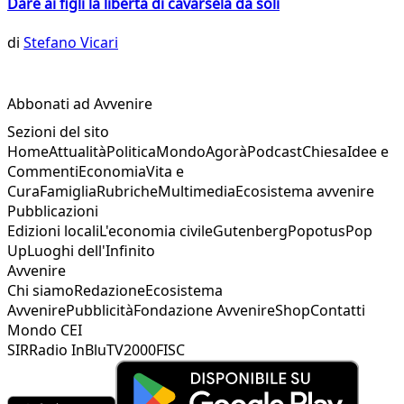
Dare ai figli la libertà di cavarsela da soli
di
Stefano Vicari
Abbonati ad Avvenire
Sezioni del sito
Home
Attualità
Politica
Mondo
Agorà
Podcast
Chiesa
Idee e
Commenti
Economia
Vita e
Cura
Famiglia
Rubriche
Multimedia
Ecosistema avvenire
Pubblicazioni
Edizioni locali
L'economia civile
Gutenberg
Popotus
Pop
Up
Luoghi dell'Infinito
Avvenire
Chi siamo
Redazione
Ecosistema
Avvenire
Pubblicità
Fondazione Avvenire
Shop
Contatti
Mondo CEI
SIR
Radio InBlu
TV2000
FISC