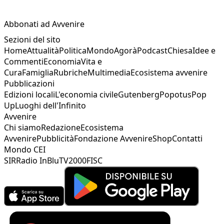
Abbonati ad Avvenire
Sezioni del sito
Home
Attualità
Politica
Mondo
Agorà
Podcast
Chiesa
Idee e
Commenti
Economia
Vita e
Cura
Famiglia
Rubriche
Multimedia
Ecosistema avvenire
Pubblicazioni
Edizioni locali
L'economia civile
Gutenberg
Popotus
Pop
Up
Luoghi dell'Infinito
Avvenire
Chi siamo
Redazione
Ecosistema
Avvenire
Pubblicità
Fondazione Avvenire
Shop
Contatti
Mondo CEI
SIR
Radio InBlu
TV2000
FISC