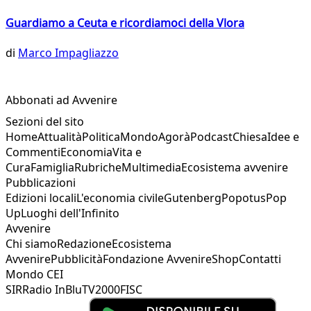
Guardiamo a Ceuta e ricordiamoci della Vlora
di
Marco Impagliazzo
Abbonati ad Avvenire
Sezioni del sito
Home
Attualità
Politica
Mondo
Agorà
Podcast
Chiesa
Idee e
Commenti
Economia
Vita e
Cura
Famiglia
Rubriche
Multimedia
Ecosistema avvenire
Pubblicazioni
Edizioni locali
L'economia civile
Gutenberg
Popotus
Pop
Up
Luoghi dell'Infinito
Avvenire
Chi siamo
Redazione
Ecosistema
Avvenire
Pubblicità
Fondazione Avvenire
Shop
Contatti
Mondo CEI
SIR
Radio InBlu
TV2000
FISC