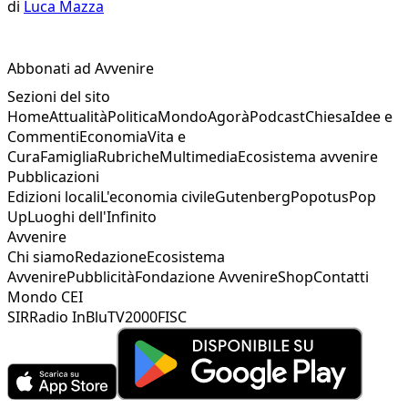
di
Luca Mazza
Abbonati ad Avvenire
Sezioni del sito
Home
Attualità
Politica
Mondo
Agorà
Podcast
Chiesa
Idee e
Commenti
Economia
Vita e
Cura
Famiglia
Rubriche
Multimedia
Ecosistema avvenire
Pubblicazioni
Edizioni locali
L'economia civile
Gutenberg
Popotus
Pop
Up
Luoghi dell'Infinito
Avvenire
Chi siamo
Redazione
Ecosistema
Avvenire
Pubblicità
Fondazione Avvenire
Shop
Contatti
Mondo CEI
SIR
Radio InBlu
TV2000
FISC