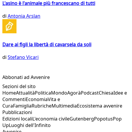
L'asino è l'animale più francescano di tutti
di
Antonia Arslan
Dare ai figli la libertà di cavarsela da soli
di
Stefano Vicari
Abbonati ad Avvenire
Sezioni del sito
Home
Attualità
Politica
Mondo
Agorà
Podcast
Chiesa
Idee e
Commenti
Economia
Vita e
Cura
Famiglia
Rubriche
Multimedia
Ecosistema avvenire
Pubblicazioni
Edizioni locali
L'economia civile
Gutenberg
Popotus
Pop
Up
Luoghi dell'Infinito
Avvenire