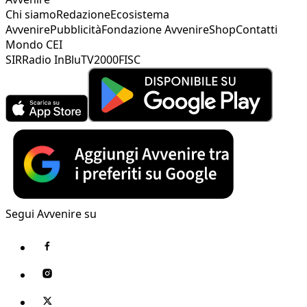
Chi siamo
Redazione
Ecosistema
Avvenire
Pubblicità
Fondazione Avvenire
Shop
Contatti
Mondo CEI
SIR
Radio InBlu
TV2000
FISC
Segui Avvenire su