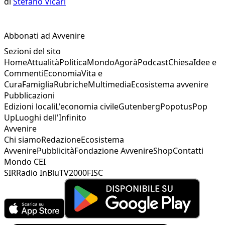
di
Stefano Vicari
Abbonati ad Avvenire
Sezioni del sito
Home
Attualità
Politica
Mondo
Agorà
Podcast
Chiesa
Idee e
Commenti
Economia
Vita e
Cura
Famiglia
Rubriche
Multimedia
Ecosistema avvenire
Pubblicazioni
Edizioni locali
L'economia civile
Gutenberg
Popotus
Pop
Up
Luoghi dell'Infinito
Avvenire
Chi siamo
Redazione
Ecosistema
Avvenire
Pubblicità
Fondazione Avvenire
Shop
Contatti
Mondo CEI
SIR
Radio InBlu
TV2000
FISC