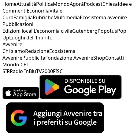
Home
Attualità
Politica
Mondo
Agorà
Podcast
Chiesa
Idee e
Commenti
Economia
Vita e
Cura
Famiglia
Rubriche
Multimedia
Ecosistema avvenire
Pubblicazioni
Edizioni locali
L'economia civile
Gutenberg
Popotus
Pop
Up
Luoghi dell'Infinito
Avvenire
Chi siamo
Redazione
Ecosistema
Avvenire
Pubblicità
Fondazione Avvenire
Shop
Contatti
Mondo CEI
SIR
Radio InBlu
TV2000
FISC