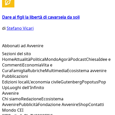
Dare ai figli la libertà di cavarsela da soli
di
Stefano Vicari
Abbonati ad Avvenire
Sezioni del sito
Home
Attualità
Politica
Mondo
Agorà
Podcast
Chiesa
Idee e
Commenti
Economia
Vita e
Cura
Famiglia
Rubriche
Multimedia
Ecosistema avvenire
Pubblicazioni
Edizioni locali
L'economia civile
Gutenberg
Popotus
Pop
Up
Luoghi dell'Infinito
Avvenire
Chi siamo
Redazione
Ecosistema
Avvenire
Pubblicità
Fondazione Avvenire
Shop
Contatti
Mondo CEI