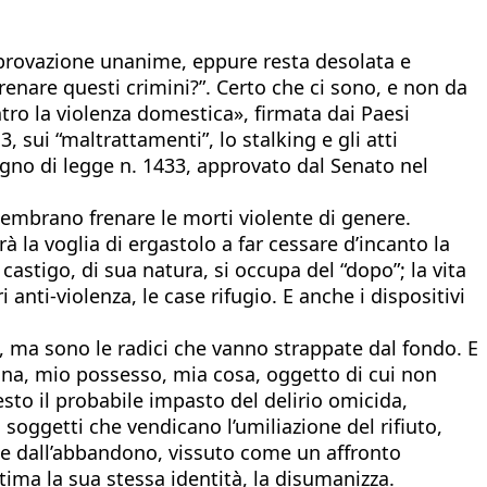
iprovazione unanime, eppure resta desolata e
frenare questi crimini?”. Certo che ci sono, e non da
ntro la violenza domestica», firmata dai Paesi
 sui “maltrattamenti”, lo stalking e gli atti
isegno di legge n. 1433, approvato dal Senato nel
 sembrano frenare le morti violente di genere.
à la voglia di ergastolo a far cessare d’incanto la
 castigo, di sua natura, si occupa del “dopo”; la vita
i anti-violenza, le case rifugio. E anche i dispositivi
, ma sono le radici che vanno strappate dal fondo. E
onna, mio possesso, mia cosa, oggetto di cui non
esto il probabile impasto del delirio omicida,
 soggetti che vendicano l’umiliazione del rifiuto,
nte dall’abbandono, vissuto come un affronto
tima la sua stessa identità, la disumanizza.