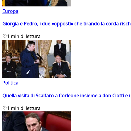
Europa
Giorgia e Pedro, i due «opposti» che tirando la corda risc
1 min di lettura
Politica
Quella visita di Scalfaro a Corleone insieme a don Ciotti e u
1 min di lettura