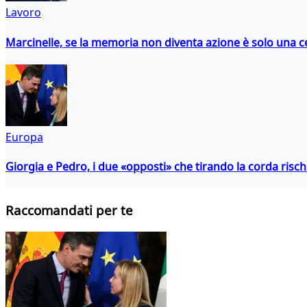
Lavoro
Marcinelle, se la memoria non diventa azione è solo una 
Europa
Giorgia e Pedro, i due «opposti» che tirando la corda risc
Raccomandati per te