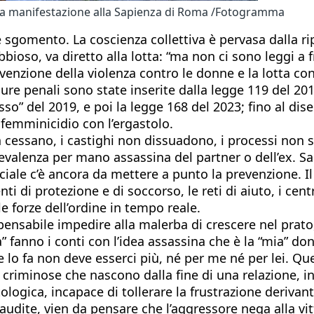
una manifestazione alla Sapienza di Roma /Fotogramma
 sgomento. La coscienza collettiva è pervasa dalla r
bioso, va diretto alla lotta: “ma non ci sono leggi a 
evenzione della violenza contro le donne e la lotta co
re penali sono state inserite dalla legge 119 del 2013,
rosso” del 2019, e poi la legge 168 del 2023; fino al d
 femminicidio con l’ergastolo.
on cessano, i castighi non dissuadono, i processi non
revalenza per mano assassina del partner o dell’ex. Sar
ociale c’è ancora da mettere a punto la prevenzione. Il
ti di protezione e di soccorso, le reti di aiuto, i centr
lle forze dell’ordine in tempo reale.
pensabile impedire alla malerba di crescere nel prato
a” fanno i conti con l’idea assassina che è la “mia” d
e lo fa non deve esserci più, né per me né per lei. Qu
e criminose che nascono dalla fine di una relazione, in
ologica, incapace di tollerare la frustrazione deriva
audite, vien da pensare che l’aggressore nega alla vit