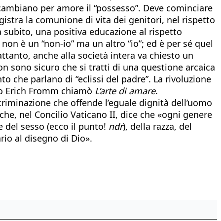
e scambiano per amore il “possesso”. Deve cominciare
istra la comunione di vita dei genitori, nel rispetto
a subito, una positiva educazione al rispetto
 non è un “non-io” ma un altro “io”; ed è per sé quel
ttanto, anche alla società intera va chiesto un
n sono sicuro che si tratti di una questione arcaica
to che parlano di “eclissi del padre”. La rivoluzione
ggio Erich Fromm chiamò
L’arte di amare
.
criminazione che offende l’eguale dignità dell’uomo
 che, nel Concilio Vaticano II, dice che «ogni genere
e del sesso (ecco il punto!
ndr
), della razza, del
rio al disegno di Dio».