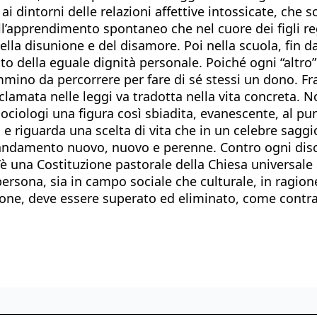
ai dintorni delle relazioni affettive intossicate, ch
ll’apprendimento spontaneo che nel cuore dei figli reg
ella disunione e del disamore. Poi nella scuola, fin d
o della eguale dignità personale. Poiché ogni “altro”
mino da percorrere per fare di sé stessi un dono. Fra
amata nelle leggi va tradotta nella vita concreta. No
sociologi una figura così sbiadita, evanescente, al pun
e, e riguarda una scelta di vita che in un celebre sa
 comandamento nuovo, nuovo e perenne. Contro ogni dis
c’è una Costituzione pastorale della Chiesa universale
 persona, sia in campo sociale che culturale, in ragion
igione, deve essere superato ed eliminato, come contra