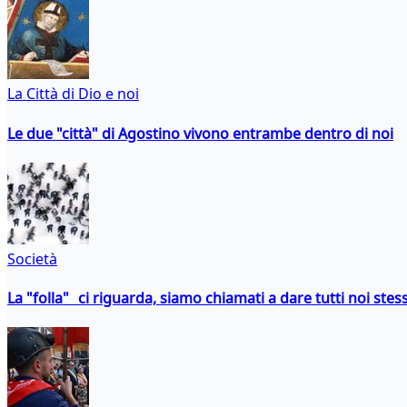
La Città di Dio e noi
Le due "città" di Agostino vivono entrambe dentro di noi
Società
La "folla" ci riguarda, siamo chiamati a dare tutti noi stess