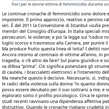
Fiori per le donne vittime di femminicidio durante 
Le continue cronache di femminicidio sono dolore e
impotente. Il primo approccio, reattivo e persino rab
ieri. È del 2011 la Convenzione di Istanbul «sulla pr
membri del Consiglio d’Europa. In Italia speciali misu
persecutori, le violenze; e poi la legge sul “codice 
luglio scorso e trasmesso alla Camera, per punire il
Ma produce frutto questa linea di lotta? I delitti n
Ancora intorno al centinaio di vittime all’anno, in p
tragedia, o c’è altro da fare? Sul piano giuridico e s
va difesa “prima”. Ciò significa potenziare gli strumen
di cautela, i braccialetti elettronici e l’intervento de
Ma neanche questo è decisivo. Necessario, sì, indis
le radici della violenza sulla donna “in quanto donn
posso essere derubato per il suo sottrarsi a me, e s
esplorato sotto il profilo psicologico. Circa le spint
studi recenti ravvisano una dipendenza affettiva pat
distruttivo. Quando le cronache rivelano crudeltà in