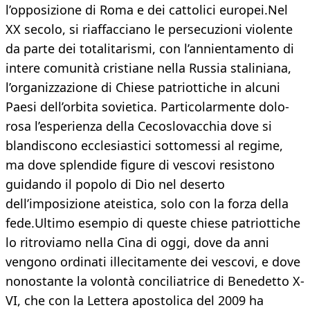
l’opposizione di Roma e dei cattolici europei.Nel
XX secolo, si riaffacciano le persecuzioni violente
da parte dei totalitarismi, con l’annienta­mento di
intere comunità cristiane nella Russia staliniana,
l’organizzazione di Chiese patriottiche in alcuni
Paesi del­l’orbita sovietica. Particolarmente dolo­
rosa l’esperienza della Cecoslovacchia dove si
blandiscono ecclesiastici sotto­messi al regime,
ma dove splendide figu­re di vescovi resistono
guidando il popo­lo di Dio nel deserto
dell’imposizione a­teistica, solo con la forza della
fede.Ultimo esempio di queste chiese pa­triottiche
lo ritroviamo nella Cina di og­gi, dove da anni
vengono ordinati illeci­tamente dei vescovi, e dove
nonostante la volontà conciliatrice di Benedetto X­
VI, che con la Lettera apostolica del 2009 ha