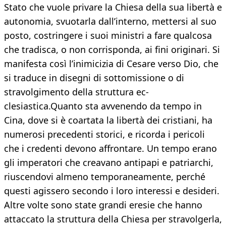
Stato che vuole privare la Chiesa della sua libertà e
autonomia, svuotarla dall’interno, met­tersi al suo
posto, costringere i suoi mi­nistri a fare qualcosa
che tradisca, o non corrisponda, ai fini originari. Si
manife­sta così l’inimicizia di Cesare verso Dio, che
si traduce in disegni di sottomissio­ne o di
stravolgimento della struttura ec­
clesiastica.Quanto sta avvenendo da tempo in
Cina, dove si è coartata la libertà dei cristiani, ha
numerosi precedenti sto­rici, e ricorda i pericoli
che i credenti de­vono affrontare. Un tempo erano
gli imperatori che crea­vano antipapi e patriarchi,
riuscendovi almeno temporaneamente, perché
que­sti agissero secondo i loro interessi e de­sideri.
Altre volte sono state grandi eresie che hanno
attaccato la struttura della Chiesa per stravolgerla,