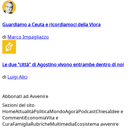
Guardiamo a Ceuta e ricordiamoci della Vlora
di
Marco Impagliazzo
Le due "città" di Agostino vivono entrambe dentro di noi
di
Luigi Alici
Abbonati ad Avvenire
Sezioni del sito
Home
Attualità
Politica
Mondo
Agorà
Podcast
Chiesa
Idee e
Commenti
Economia
Vita e
Cura
Famiglia
Rubriche
Multimedia
Ecosistema avvenire