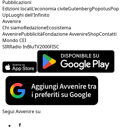
Pubblicazioni
Edizioni locali
L'economia civile
Gutenberg
Popotus
Pop
Up
Luoghi dell'Infinito
Avvenire
Chi siamo
Redazione
Ecosistema
Avvenire
Pubblicità
Fondazione Avvenire
Shop
Contatti
Mondo CEI
SIR
Radio InBlu
TV2000
FISC
Segui Avvenire su