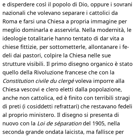
e disperdere co­sì il popolo di Dio, oppure i sovrani
na­zionali che volevano separare i cattolici da
Roma e farsi una Chiesa a propria im­magine per
meglio dominarla e asservir­la. Nella modernità, le
ideologie totalita­rie hanno tentato di dar vita a
chiese fit­tizie, per sottometterle, allontanare i fe­
deli dai pastori, colpire la Chiesa nelle sue
strutture visibili. Il primo disegno orga­nico è stato
quello della Rivoluzione fran­cese che con la
Constitution civile du clergé
voleva imporre alla
Chiesa vescovi e cle­ro eletti dalla popolazione,
anche non cat­tolica, ed è finito con terribili stragi
di pre­ti (i cosiddetti refrattari) che restavano fe­deli
al proprio ministero. Il disegno si pre­senta di
nuovo con la
Loi de séparation
del 1905, nella
seconda grande ondata laici­sta, ma fallisce per