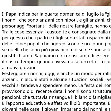
Il Papa indica per la quarta domenica di luglio la "g
i nonni, che sono anziani con nipoti, e gli anziani,
personaggi "portanti" delle nostre famiglie, hanno 
Tra le cose essenziali custodite e consegnate dalla 
per questo che i padri e i figli sono stati risparmia
delle colpe: popoli che aggrediscono e uccidono popo
se quelli che sono più giovani di noi se ne sono aste
giustifichiamo. Sappiamo e riconosciamo di essere s
il nostro tempo, quando avevamo la loro età. La cond
ai nuovi giovani.
Festeggiare i nonni, oggi, è anche un modo per ralle
anziani. In alcuni Stati e alcune situazioni sociali 
vecchi si tendeva a spendere meno. La festa dei nonn
provvisorio o di recente data: i nonni sono struttural
pensioni, che tuttavia rinsangua il bilancio famiglia
È l’apporto educativo e affettivo il più importante.
giovani nelle case: i giovani imparano dai nonni, e