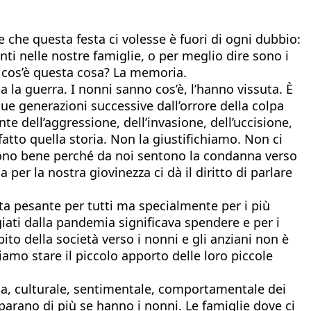
 e che questa festa ci volesse è fuori di ogni dubbio:
ti nelle nostre famiglie, o per meglio dire sono i
E cos’è questa cosa? La memoria.
 la guerra. I nonni sanno cos’è, l’hanno vissuta. È
 due generazioni successive dall’orrore della colpa
e dell’aggressione, dell’invasione, dell’uccisione,
fatto quella storia. Non la giustifichiamo. Non ci
gliono bene perché da noi sentono la condanna verso
er la nostra giovinezza ci dà il diritto di parlare
ata pesante per tutti ma specialmente per i più
agiati dalla pandemia significava spendere e per i
to della società verso i nonni e gli anziani non è
ciamo stare il piccolo apporto delle loro piccole
tica, culturale, sentimentale, comportamentale dei
parano di più se hanno i nonni. Le famiglie dove ci