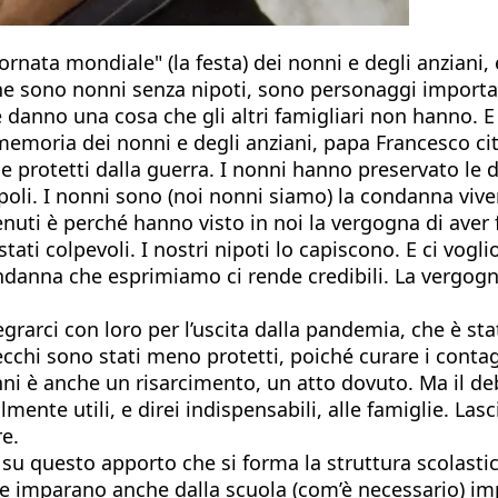
iornata mondiale" (la festa) dei nonni e degli anziani,
 che sono nonni senza nipoti, sono personaggi importan
e danno una cosa che gli altri famigliari non hanno. 
memoria dei nonni e degli anziani, papa Francesco cita
ti e protetti dalla guerra. I nonni hanno preservato le
li. I nonni sono (noi nonni siamo) la condanna vivent
nuti è perché hanno visto in noi la vergogna di aver 
tati colpevoli. I nostri nipoti lo capiscono. E ci vo
anna che esprimiamo ci rende credibili. La vergogna p
grarci con loro per l’uscita dalla pandemia, che è st
i vecchi sono stati meno protetti, poiché curare i cont
i è anche un risarcimento, un atto dovuto. Ma il debi
mente utili, e direi indispensabili, alle famiglie. Las
re.
 È su questo apporto che si forma la struttura scolas
 se imparano anche dalla scuola (com’è necessario) im