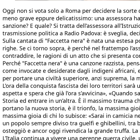
Oggi non si vota solo a Roma per decidere la sorte
meno grave eppure delicatissimo: una assessora ha 
sanzione? E quale? Si tratta dell’assessora all’Istru
trasmissione politica a Radio Padova: è sveglia, de
Sulla cantata di "Faccetta nera" è nata una estesa pol
righe. Se ci torno sopra, è perché nel frattempo l’
contraddire, le ragioni di un atto che si presenta c
Perché "Faccetta nera" è una canzone razzista, pens
come invocate e desiderate dagli indigeni africani, 
per portare una civiltà superiore, anzi suprema, la 
L’ora della conquista fascista dei loro territori sarà 
aspetta e spera che già l’ora s’avvicina», «Quando sa
Storia ed entrare in un’altra. È il massimo trauma 
portano la nuova storia, è il trionfo, la massima gi
massima gioia di chi lo subisce: «Sarai in camicia n
un popolo sempre diviso tra guelfi e ghibellini, tra b
osteggiò e ancor oggi rivendica la grande truffa. La s
L’Italia continua a vivere una perenne guerra civile