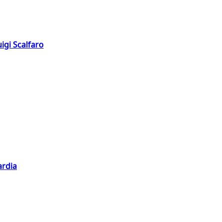
igi Scalfaro
ardia