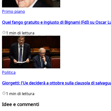
Primo piano
Quel fango gratuito e ingiusto di Bignami (FdI) su Oscar Lu
1 min di lettura
Politica
Giorgetti: l'Ue deciderà a ottobre sulla clausola di salvagu
1 min di lettura
Idee e commenti