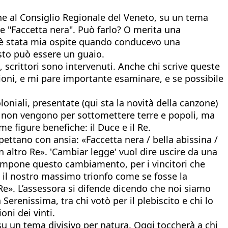
he al Consiglio Regionale del Veneto, su un tema
e "Faccetta nera". Può farlo? O merita una
co, è stata mia ospite quando conducevo una
esto può essere un guaio.
i, scrittori sono intervenuti. Anche chi scrive queste
ioni, e mi pare importante esaminare, e se possibile
niali, presentate (qui sta la novità della canzone)
sti non vengono per sottomettere terre e popoli, ma
e figure benefiche: il Duce e il Re.
aspettano con ansia: «Faccetta nera / bella abissina /
n altro Re». 'Cambiar legge' vuol dire uscire da una
i impone questo cambiamento, per i vincitori che
a il nostro massimo trionfo come se fosse la
 Re». L’assessora si difende dicendo che noi siamo
 Serenissima, tra chi votò per il plebiscito e chi lo
oni dei vinti.
 su un tema divisivo per natura. Oggi toccherà a chi