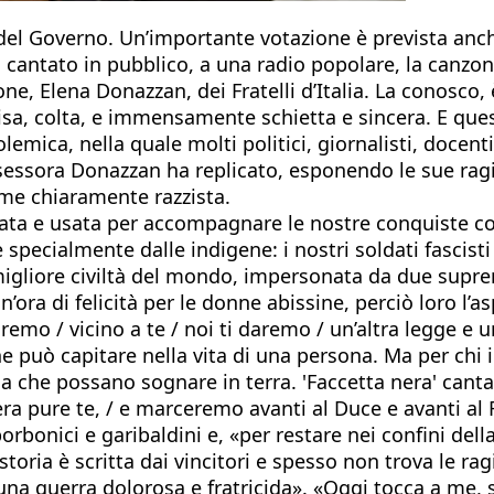
 del Governo. Un’importante votazione è prevista anc
cantato in pubblico, a una radio popolare, la canzon
zione, Elena Donazzan, dei Fratelli d’Italia. La conos
cisa, colta, e immensamente schietta e sincera. E qu
emica, nella quale molti politici, giornalisti, docent
assessora Donazzan ha replicato, esponendo le sue rag
ome chiaramente razzista.
ata e usata per accompagnare le nostre conquiste colo
e specialmente dalle indigene: i nostri soldati fasci
migliore civiltà del mondo, impersonata da due suprem
un’ora di felicità per le donne abissine, perciò loro l’
remo / vicino a te / noi ti daremo / un’altra legge e u
che può capitare nella vita di una persona. Ma per ch
oia che possano sognare in terra. 'Faccetta nera' cant
era pure te, / e marceremo avanti al Duce e avanti al
orbonici e garibaldini e, «per restare nei confini della
toria è scritta dai vincitori e spesso non trova le ragi
, una guerra dolorosa e fratricida». «Oggi tocca a me,