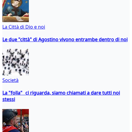
La Città di Dio e noi
Le due "città" di Agostino vivono entrambe dentro di noi
Società
La "folla" ci riguarda, siamo chiamati a dare tutti noi
stessi