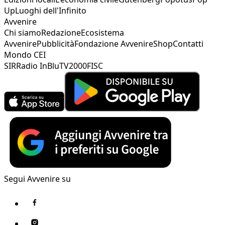
Up
Luoghi dell'Infinito
Avvenire
Chi siamo
Redazione
Ecosistema
Avvenire
Pubblicità
Fondazione Avvenire
Shop
Contatti
Mondo CEI
SIR
Radio InBlu
TV2000
FISC
Segui Avvenire su