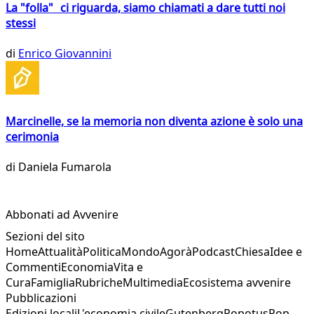
La "folla" ci riguarda, siamo chiamati a dare tutti noi
stessi
di
Enrico Giovannini
Marcinelle, se la memoria non diventa azione è solo una
cerimonia
di
Daniela Fumarola
Abbonati ad Avvenire
Sezioni del sito
Home
Attualità
Politica
Mondo
Agorà
Podcast
Chiesa
Idee e
Commenti
Economia
Vita e
Cura
Famiglia
Rubriche
Multimedia
Ecosistema avvenire
Pubblicazioni
Edizioni locali
L'economia civile
Gutenberg
Popotus
Pop