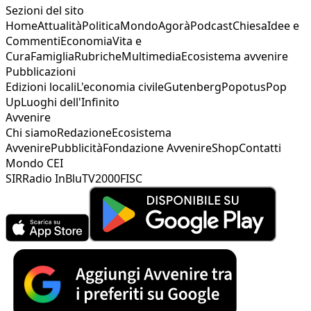
Sezioni del sito
Home
Attualità
Politica
Mondo
Agorà
Podcast
Chiesa
Idee e
Commenti
Economia
Vita e
Cura
Famiglia
Rubriche
Multimedia
Ecosistema avvenire
Pubblicazioni
Edizioni locali
L'economia civile
Gutenberg
Popotus
Pop
Up
Luoghi dell'Infinito
Avvenire
Chi siamo
Redazione
Ecosistema
Avvenire
Pubblicità
Fondazione Avvenire
Shop
Contatti
Mondo CEI
SIR
Radio InBlu
TV2000
FISC