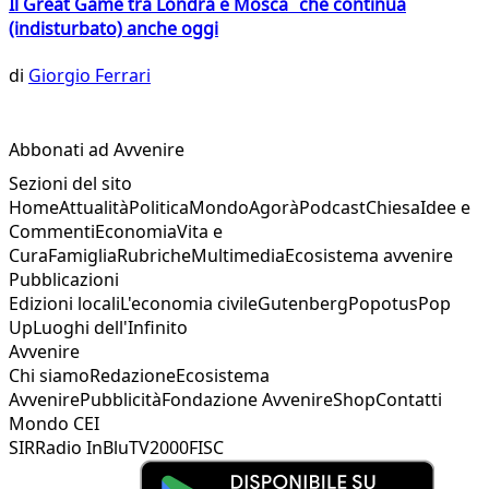
Il Great Game tra Londra e Mosca che continua
(indisturbato) anche oggi
di
Giorgio Ferrari
Abbonati ad Avvenire
Sezioni del sito
Home
Attualità
Politica
Mondo
Agorà
Podcast
Chiesa
Idee e
Commenti
Economia
Vita e
Cura
Famiglia
Rubriche
Multimedia
Ecosistema avvenire
Pubblicazioni
Edizioni locali
L'economia civile
Gutenberg
Popotus
Pop
Up
Luoghi dell'Infinito
Avvenire
Chi siamo
Redazione
Ecosistema
Avvenire
Pubblicità
Fondazione Avvenire
Shop
Contatti
Mondo CEI
SIR
Radio InBlu
TV2000
FISC