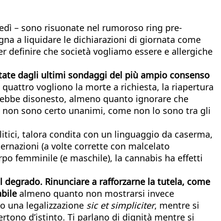
ovedì – sono risuonate nel rumoroso ring pre-
gna a liquidare le dichiarazioni di giornata come
r definire che società vogliamo essere e allergiche
editate dagli ultimi sondaggi del più ampio consenso
su quattro vogliono la morte a richiesta, la riapertura
 sarebbe disonesto, almeno quanto ignorare che
nze non sono certo unanimi, come non lo sono tra gli
olitici, talora condita con un linguaggio da caserma,
ernazioni (a volte corrette con malcelato
po femminile (e maschile), la cannabis ha effetti
al degrado. Rinunciare a rafforzarne la tutela, come
abile
almeno quanto non mostrarsi invece
do una legalizzazione
sic et simpliciter
, mentre si
rtono d’istinto. Ti parlano di dignità mentre si