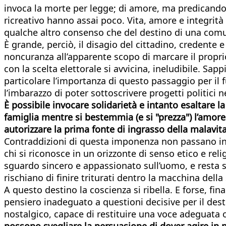
invoca la morte per legge; di amore, ma predicandon
ricreativo hanno assai poco. Vita, amore e integrità
qualche altro consenso che del destino di una comu
È grande, perciò, il disagio del cittadino, credente
noncuranza all’apparente scopo di marcare il proprio
con la scelta elettorale si avvicina, ineludibile. S
particolare l’importanza di questo passaggio per il 
l’imbarazzo di poter sottoscrivere progetti politici
È possibile invocare solidarietà e intanto esaltare 
famiglia mentre si bestemmia (e si "prezza") l’amore
autorizzare la prima fonte di ingrasso della malavita
Contraddizioni di questa imponenza non passano inos
chi si riconosce in un orizzonte di senso etico e reli
sguardo sincero e appassionato sull’uomo, e resta sco
rischiano di finire triturati dentro la macchina della 
A questo destino la coscienza si ribella. E forse, fi
pensiero inadeguato a questioni decisive per il des
nostalgico, capace di restituire una voce adeguata 
possono svegliare la persuasione di dover agire in p