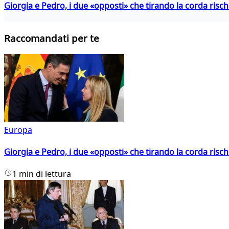
Giorgia e Pedro, i due «opposti» che tirando la corda risc
Raccomandati per te
Europa
Giorgia e Pedro, i due «opposti» che tirando la corda risc
1 min di lettura