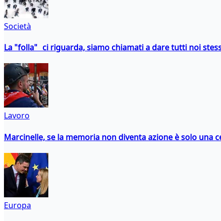
Società
La "folla" ci riguarda, siamo chiamati a dare tutti noi stess
Lavoro
Marcinelle, se la memoria non diventa azione è solo una 
Europa