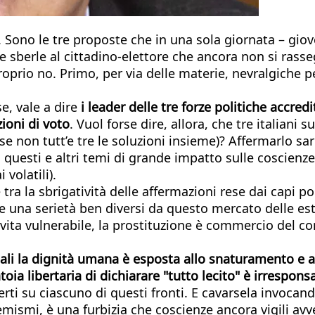
is. Sono le tre proposte che in una sola giornata – gi
e sberle al cittadino-elettore che ancora non si rasse
prio no. Primo, per via delle materie, nevralgiche pe
se, vale a dire
i leader delle tre forze politiche accr
zioni di voto
. Vuol forse dire, allora, che tre italiani 
 (se non tutt’e tre le soluzioni insieme)? Affermarlo
 su questi e altri temi di grande impatto sulle coscie
 volatili).
 tra la sbrigatività delle affermazioni rese dai capi p
e una serietà ben diversi da questo mercato delle est
ita vulnerabile, la prostituzione è commercio del cor
 quali la dignità umana è esposta allo snaturamento e 
oia libertaria di dichiarare "tutto lecito" è irrespons
rti su ciascuno di questi fronti. E cavarsela invocan
mismi, è una furbizia che coscienze ancora vigili avve