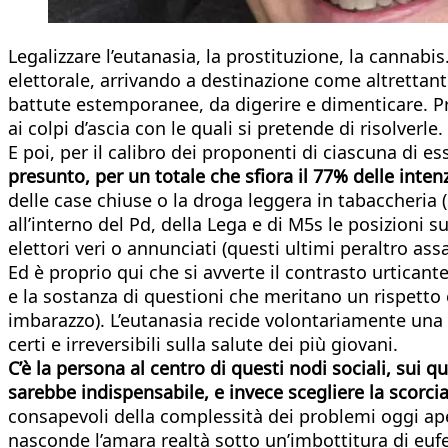
Legalizzare l’eutanasia, la prostituzione, la cannab
elettorale, arrivando a destinazione come altrettant
battute estemporanee, da digerire e dimenticare. Pro
ai colpi d’ascia con le quali si pretende di risolverle.
E poi, per il calibro dei proponenti di ciascuna di es
presunto, per un totale che sfiora il 77% delle inten
delle case chiuse o la droga leggera in tabaccheria
all’interno del Pd, della Lega e di M5s le posizioni
elettori veri o annunciati (questi ultimi peraltro assai
Ed è proprio qui che si avverte il contrasto urticante
e la sostanza di questioni che meritano un rispetto 
imbarazzo). L’eutanasia recide volontariamente una v
certi e irreversibili sulla salute dei più giovani.
C’è la persona al centro di questi nodi sociali, sui
sarebbe indispensabile, e invece scegliere la scorciat
consapevoli della complessità dei problemi oggi ape
nasconde l’amara realtà sotto un’imbottitura di eufe