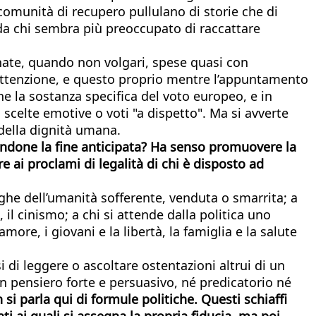
comunità di recupero pullulano di storie che di
 da chi sembra più preoccupato di raccattare
onate, quando non volgari, spese quasi con
a attenzione, e questo proprio mentre l’appuntamento
he la sostanza specifica del voto europeo, e in
scelte emotive o voti "a dispetto". Ma si avverte
 della dignità umana.
icandone la fine anticipata? Ha senso promuovere la
e ai proclami di legalità di chi è disposto ad
ghe dell’umanità sofferente, venduta o smarrita; a
 il cinismo; a chi si attende dalla politica uno
re, i giovani e la libertà, la famiglia e la salute
 di leggere o ascoltare ostentazioni altrui di un
n pensiero forte e persuasivo, né predicatorio né
 si parla qui di formule politiche. Questi schiaffi
i ai quali si assegna la propria fiducia, ma poi