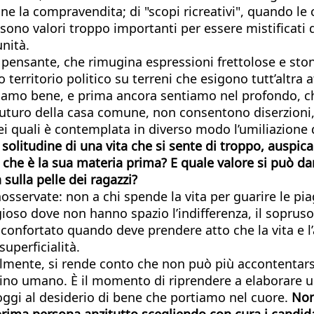
e la compravendita; di "scopi ricreativi", quando le 
 sono valori troppo importanti per essere mistificati
nità.
 e pensante, che rimugina espressioni frettolose e st
 territorio politico su terreni che esigono tutt’altr
appiamo bene, e prima ancora sentiamo nel profondo, c
futuro della casa comune, non consentono diserzioni, 
 nei quali è contemplata in diverso modo l’umiliazione
la solitudine di una vita che si sente di troppo, ausp
 che è la sua materia prima? E quale valore si può dar
 sulla pelle dei ragazzi?
servate: non a chi spende la vita per guarire le pia
gioso dove non hanno spazio l’indifferenza, il sopruso,
nfortato quando deve prendere atto che la vita e l’amo
superficialità.
nalmente, si rende conto che non può più accontentarsi
tino umano. È il momento di riprendere a elaborare u
oggi al desiderio di bene che portiamo nel cuore.
Non
rima persona anzitutto scegliendo con cura i candidat