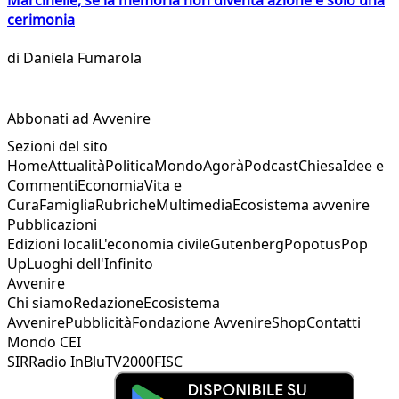
cerimonia
di
Daniela Fumarola
Abbonati ad Avvenire
Sezioni del sito
Home
Attualità
Politica
Mondo
Agorà
Podcast
Chiesa
Idee e
Commenti
Economia
Vita e
Cura
Famiglia
Rubriche
Multimedia
Ecosistema avvenire
Pubblicazioni
Edizioni locali
L'economia civile
Gutenberg
Popotus
Pop
Up
Luoghi dell'Infinito
Avvenire
Chi siamo
Redazione
Ecosistema
Avvenire
Pubblicità
Fondazione Avvenire
Shop
Contatti
Mondo CEI
SIR
Radio InBlu
TV2000
FISC