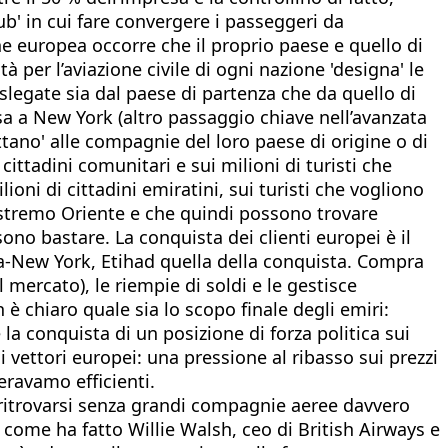
ub' in cui fare convergere i passeggeri da
e europea occorre che il proprio paese e quello di
 per l’aviazione civile di ogni nazione 'designa' le
gate sia dal paese di partenza che da quello di
sa a New York (altro passaggio chiave nell’avanzata
ttano' alle compagnie del loro paese di origine o di
cittadini comunitari e sui milioni di turisti che
ni di cittadini emiratini, sui turisti che vogliono
l’estremo Oriente e che quindi possono trovare
no bastare. La conquista dei clienti europei è il
sa-New York, Etihad quella della conquista. Compra
mercato), le riempie di soldi e le gestisce
n è chiaro quale sia lo scopo finale degli emiri:
a conquista di un posizione di forza politica sui
 vettori europei: una pressione al ribasso sui prezzi
deravamo efficienti.
di ritrovarsi senza grandi compagnie aeree davvero
 come ha fatto Willie Walsh, ceo di British Airways e