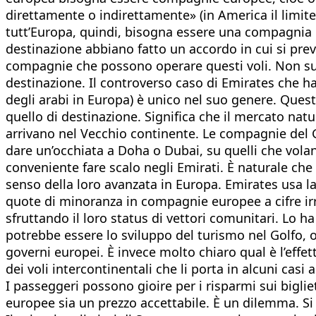
direttamente o indirettamente» (in America il limite
tutt’Europa, quindi, bisogna essere una compagnia e
destinazione abbiano fatto un accordo in cui si preve
compagnie che possono operare questi voli. Non su
destinazione. Il controverso caso di Emirates che ha
degli arabi in Europa) è unico nel suo genere. Questi
quello di destinazione. Significa che il mercato natu
arrivano nel Vecchio continente. Le compagnie del Go
dare un’occhiata a Doha o Dubai, su quelli che volan
conveniente fare scalo negli Emirati. È naturale che
senso della loro avanzata in Europa. Emirates usa 
quote di minoranza in compagnie europee a cifre irra
sfruttando il loro status di vettori comunitari. Lo ha
potrebbe essere lo sviluppo del turismo nel Golfo, 
governi europei. È invece molto chiaro qual è l’effe
dei voli intercontinentali che li porta in alcuni casi 
I passeggeri possono gioire per i risparmi sui bigli
europee sia un prezzo accettabile. È un dilemma. Si 