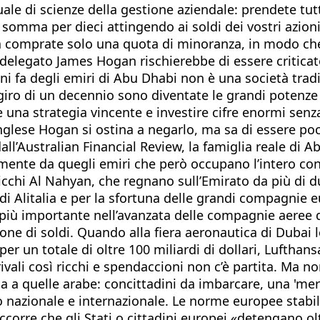
 di scienze della gestione aziendale: prendete tutti i
omma per dieci attingendo ai soldi dei vostri azionist
 comprate solo una quota di minoranza, in modo che
 delegato James Hogan rischierebbe di essere critica
i fa degli emiri di Abu Dhabi non è una società tradi
iro di un decennio sono diventate le grandi potenze d
na strategia vincente e investire cifre enormi senza l
lese Hogan si ostina a negarlo, ma sa di essere poco
ll’Australian Financial Review, la famiglia reale di Ab
ente da quegli emiri che però occupano l’intero cons
icchi Al Nahyan, che regnano sull’Emirato da più di du
i Alitalia e per la sfortuna delle grandi compagnie e
 più importante nell’avanzata delle compagnie aeree 
tione di soldi. Quando alla fiera aeronautica di Duba
 un totale di oltre 100 miliardi di dollari, Lufthansa,
ali così ricchi e spendaccioni non c’è partita. Ma no
quelle arabe: concittadini da imbarcare, una 'merce
llo nazionale e internazionale. Le norme europee stabi
re che gli Stati o cittadini europei «detengano oltre