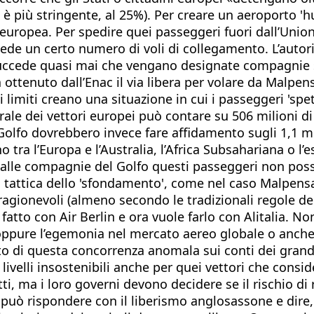
 è più stringente, al 25%). Per creare un aeroporto 'h
uropea. Per spedire quei passeggeri fuori dall’Union
de un certo numero di voli di collegamento. L’autorità
ccede quasi mai che vengano designate compagnie sle
 ottenuto dall’Enac il via libera per volare da Malpen
 limiti creano una situazione in cui i passeggeri 'spe
rale dei vettori europei può contare su 506 milioni di 
lfo dovrebbero invece fare affidamento sugli 1,1 milio
o tra l’Europa e l’Australia, l’Africa Subsahariana o 
 alle compagnie del Golfo questi passeggeri non posso
la tattica dello 'sfondamento', come nel caso Malpen
gionevoli (almeno secondo le tradizionali regole del 
 fatto con Air Berlin e ora vuole farlo con Alitalia. No
oppure l’egemonia nel mercato aereo globale o anche l
tto di questa concorrenza anomala sui conti dei grandi
a livelli insostenibili anche per quei vettori che consi
etti, ma i loro governi devono decidere se il rischio 
può rispondere con il liberismo anglosassone e dire,