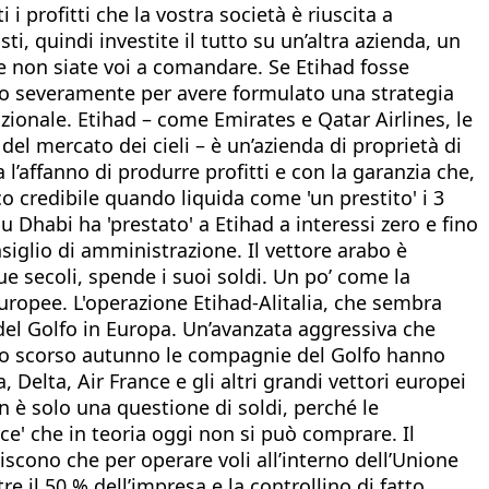
 profitti che la vostra società è riuscita a
i, quindi investite il tutto su un’altra azienda, un
 non siate voi a comandare. Se Etihad fosse
to severamente per avere formulato una strategia
zionale. Etihad – come Emirates e Qatar Airlines, le
el mercato dei cieli – è un’azienda di proprietà di
’affanno di produrre profitti e con la garanzia che,
 credibile quando liquida come 'un prestito' i 3
u Dhabi ha 'prestato' a Etihad a interessi zero e fino
iglio di amministrazione. Il vettore arabo è
e secoli, spende i suoi soldi. Un po’ come la
uropee. L'operazione Etihad-Alitalia, che sembra
del Golfo in Europa. Un’avanzata aggressiva che
i lo scorso autunno le compagnie del Golfo hanno
 Delta, Air France e gli altri grandi vettori europei
n è solo una questione di soldi, perché le
' che in teoria oggi non si può comprare. Il
liscono che per operare voli all’interno dell’Unione
 il 50 % dell’impresa e la controllino di fatto,