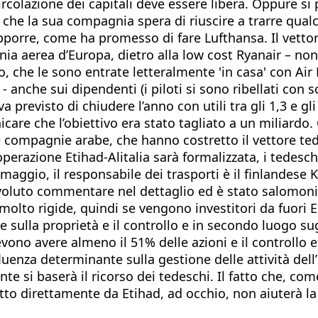
circolazione dei capitali deve essere libera. Oppure s
 che la sua compagnia spera di riuscire a trarre qualch
 opporre, come ha promesso di fare Lufthansa. Il vetto
 aerea d’Europa, dietro alla low cost Ryanair – non s
, che le sono entrate letteralmente 'in casa' con Air 
 anche sui dipendenti (i piloti si sono ribellati con sc
 previsto di chiudere l’anno con utili tra gli 1,3 e 
care che l’obiettivo era stato tagliato a un miliardo. C
 compagnie arabe, che hanno costretto il vettore tede
l’operazione Etihad-Alitalia sarà formalizzata, i tedesc
gio, il responsabile dei trasporti è il finlandese Kim
 ha voluto commentare nel dettaglio ed è stato salomo
molto rigide, quindi se vengono investitori da fuor
sulla proprietà e il controllo e in secondo luogo sugl
o avere almeno il 51% delle azioni e il controllo ef
uenza determinante sulla gestione delle attività dell
te si baserà il ricorso dei tedeschi. Il fatto che, 
critto direttamente da Etihad, ad occhio, non aiuterà