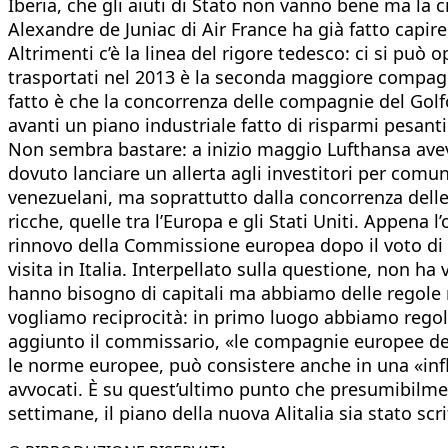
Iberia, che gli aiuti di Stato non vanno bene ma la 
Alexandre de Juniac di Air France ha già fatto capire
Altrimenti c’è la linea del rigore tedesco: ci si può
trasportati nel 2013 è la seconda maggiore compagnia
fatto è che la concorrenza delle compagnie del Golfo
avanti un piano industriale fatto di risparmi pesanti -
Non sembra bastare: a inizio maggio Lufthansa aveva
dovuto lanciare un allerta agli investitori per comuni
venezuelani, ma soprattutto dalla concorrenza delle
ricche, quelle tra l’Europa e gli Stati Uniti. Appena 
rinnovo della Commissione europea dopo il voto di mag
visita in Italia. Interpellato sulla questione, non
hanno bisogno di capitali ma abbiamo delle regole 
vogliamo reciprocità: in primo luogo abbiamo regole 
aggiunto il commissario, «le compagnie europee devon
le norme europee, può consistere anche in una «infl
avvocati. È su quest’ultimo punto che presumibilmen
settimane, il piano della nuova Alitalia sia stato s