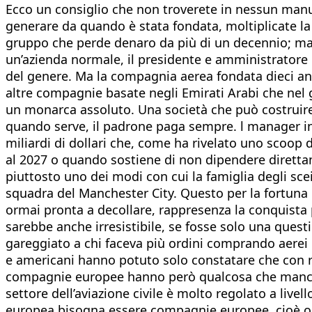
Ecco un consiglio che non troverete in nessun manuale
generare da quando è stata fondata, moltiplicate la s
gruppo che perde denaro da più di un decennio; ma
un’azienda normale, il presidente e amministratore
del genere. Ma la compagnia aerea fondata dieci ann
altre compagnie basate negli Emirati Arabi che nel g
un monarca assoluto. Una società che può costruire u
quando serve, il padrone paga sempre. l manager ing
miliardi di dollari che, come ha rivelato uno scoop da
al 2027 o quando sostiene di non dipendere direttam
piuttosto uno dei modi con cui la famiglia degli sce
squadra del Manchester City. Questo per la fortuna d
ormai pronta a decollare, rappresenza la conquista
sarebbe anche irresistibile, se fosse solo una ques
gareggiato a chi faceva più ordini comprando aerei per
e americani hanno potuto solo constatare che con riv
compagnie europee hanno però qualcosa che manca a 
settore dell’aviazione civile è molto regolato a live
europea bisogna essere compagnie europee, cioè occor