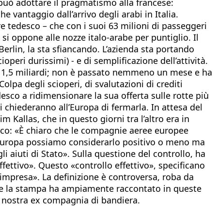
i può adottare il pragmatismo alla francese:
e vantaggio dall’arrivo degli arabi in Italia.
re tedesco – che con i suoi 63 milioni di passeggeri
i oppone alle nozze italo-arabe per puntiglio. Il
Berlin, la sta sfiancando. L’azienda sta portando
ioperi durissimi) - e di semplificazione dell’attività.
gli 1,5 miliardi; non è passato nemmeno un mese e ha
olpa degli scioperi, di svalutazioni di crediti
sco a ridimensionare la sua offerta sulle rotte più
hi chiederanno all’Europa di fermarla. In attesa del
 Kallas, che in questo giorni tra l’altro era in
nico: «È chiaro che le compagnie aeree europee
i Europa possiamo considerarlo positivo o meno ma
i aiuti di Stato». Sulla questione del controllo, ha
fettivo». Questo «controllo effettivo», specificano
’impresa». La definizione è controversa, roba da
come la stampa ha ampiamente raccontato in queste
 la nostra ex compagnia di bandiera.