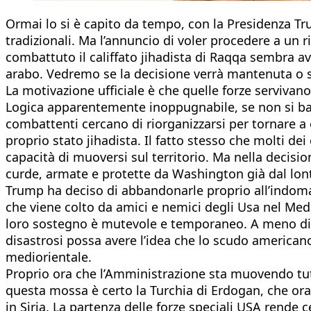
Ormai lo si è capito da tempo, con la Presidenza Trum
tradizionali. Ma l’annuncio di voler procedere a un r
combattuto il califfato jihadista di Raqqa sembra a
arabo. Vedremo se la decisione verrà mantenuta o s
La motivazione ufficiale è che quelle forze servivano
Logica apparentemente inoppugnabile, se non si ba
combattenti cercano di riorganizzarsi per tornare a 
proprio stato jihadista. Il fatto stesso che molti dei 
capacità di muoversi sul territorio. Ma nella decisi
curde, armate e protette da Washington già dal lon
Trump ha deciso di abbandonarle proprio all’indomani
che viene colto da amici e nemici degli Usa nel Med
loro sostegno è mutevole e temporaneo. A meno di es
disastrosi possa avere l’idea che lo scudo americano 
mediorientale.
Proprio ora che l’Amministrazione sta muovendo tutti 
questa mossa è certo la Turchia di Erdogan, che ora 
in Siria. La partenza delle forze speciali USA rende 