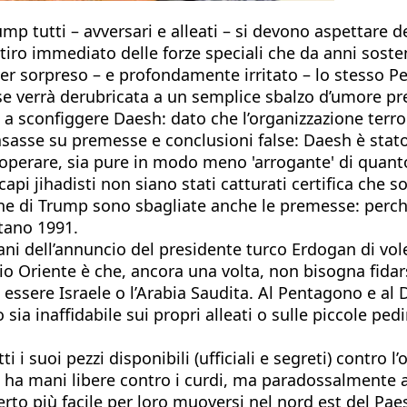
p tutti – avversari e alleati – si devono aspettare de
itiro immediato delle forze speciali che da anni soste
ver sorpreso – e profondamente irritato – lo stesso P
e verrà derubricata a un semplice sbalzo d’umore pre
 a sconfiggere Daesh: dato che l’organizzazione terror
sasse su premesse e conclusioni false: Daesh è stat
operare, sia pure in modo meno 'arrogante' di quanto
capi jihadisti non siano stati catturati certifica che s
one di Trump sono sbagliate anche le premesse: perché
tano 1991.
 dell’annuncio del presidente turco Erdogan di voler 
io Oriente è che, ancora una volta, non bisogna fidar
sere Israele o l’Arabia Saudita. Al Pentagono e al D
sia inaffidabile sui propri alleati o sulle piccole pe
i suoi pezzi disponibili (ufficiali e segreti) contro l
ha mani libere contro i curdi, ma paradossalmente anc
certo più facile per loro muoversi nel nord est del Pae