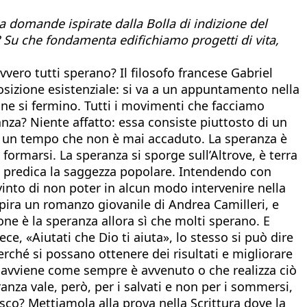
da domande ispirate dalla Bolla di indizione del
 Su che fondamenta edifichiamo progetti di vita,
vero tutti sperano? Il filosofo francese Gabriel
osizione esistenziale: si va a un appuntamento nella
zione si fermino. Tutti i movimenti che facciamo
anza? Niente affatto: essa consiste piuttosto di un
e un tempo che non è mai accaduto. La speranza è
ormarsi. La speranza si sporge sull’Altrove, è terra
» predica la saggezza popolare. Intendendo con
vinto di non poter in alcun modo intervenire nella
spira un romanzo giovanile di Andrea Camilleri, e
ne è la speranza allora sì che molti sperano. E
e, «Aiutati che Dio ti aiuta», lo stesso si può dire
perché si possano ottenere dei risultati e migliorare
 che avviene come sempre è avvenuto o che realizza ciò
za vale, però, per i salvati e non per i sommersi,
co? Mettiamola alla prova nella Scrittura dove la