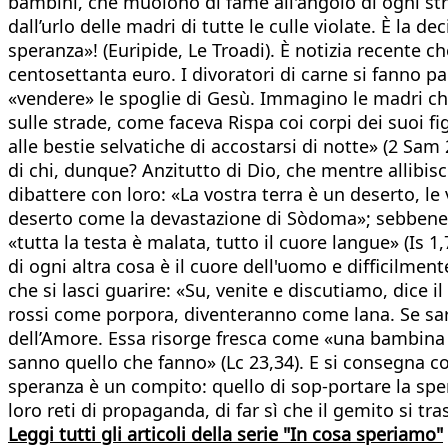
bambini, che muoiono di fame all'angolo di ogni str
dall’urlo delle madri di tutte le culle violate. È l
speranza»! (Euripide, Le Troadi). È notizia recente c
centosettanta euro. I divoratori di carne si fanno 
«vendere» le spoglie di Gesù. Immagino le madri che 
sulle strade, come faceva Rispa coi corpi dei suoi fi
alle bestie selvatiche di accostarsi di notte» (2 Sam
di chi, dunque? Anzitutto di Dio, che mentre allibisc
dibattere con loro: «La vostra terra è un deserto, le 
deserto come la devastazione di Sòdoma»; sebbene 
«tutta la testa è malata, tutto il cuore langue» (Is 
di ogni altra cosa è il cuore dell'uomo e difficilme
che si lasci guarire: «Su, venite e discutiamo, dice
rossi come porpora, diventeranno come lana. Se sarete
dell’Amore. Essa risorge fresca come «una bambina pi
sanno quello che fanno» (Lc 23,34). E si consegna com
speranza è un compito: quello di sop-portare la spera
loro reti di propaganda, di far sì che il gemito si tra
Leggi tutti gli articoli della serie "In cosa speriamo"