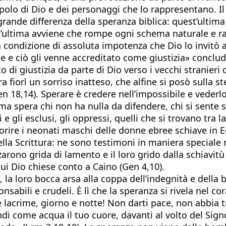
polo di Dio e dei personaggi che lo rappresentano. Il
rande differenza della speranza biblica: quest’ultima
t’ultima avviene che rompe ogni schema naturale e raz
la condizione di assoluta impotenza che Dio lo invitò 
dette e ciò gli venne accreditato come giustizia» conc
 di giustizia da parte di Dio verso i vecchi stranieri de
ra fiorì un sorriso inatteso, che alfine si posò sulla
n 18,14). Sperare è credere nell’impossibile e vederlo 
 spera chi non ha nulla da difendere, chi si sente so
e gli esclusi, gli oppressi, quelli che si trovano tra l
orire i neonati maschi delle donne ebree schiave in Egi
lla Scrittura: ne sono testimoni in maniera speciale m
zarono grida di lamento e il loro grido dalla schiavitù s
cui Dio chiese conto a Caino (Gen 4,10).
 loro bocca arsa alla coppa dell’indegnità e della ba
sabili e crudeli. È lì che la speranza si rivela nel co
e lacrime, giorno e notte! Non darti pace, non abbia tr
di come acqua il tuo cuore, davanti al volto del Signor