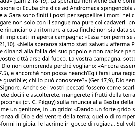
ada» (Lam 2,18-19). La speranza non viene dalle bomb
a decisione di Ecuba che dice ad Andromaca spingendola
he a Gaza sono finiti i posti per seppellire i morti ne
pagare non solo con il sangue ma pure coi cadaveri, p
rinunciano a ritornare a casa finché non sia data sep
gli impiccati in aperta campagna: «Essa non permise agl
 21,10). «Nella speranza siamo stati salvati» afferma 
e dinanzi alla follia del suo popolo e non capisce perc
vostre città arse dal fuoco. La vostra campagna, sotto 
Dio non comprenda perché vogliano: «Ancora essere 
1,7.5), e ancorché non possa neanch’Egli farsi una rag
nte guaribile; chi lo può conoscere?» (Ger 17,9), Dio 
 il Signore. Anche se i vostri peccati fossero come sc
 docili e ascolterete, mangerete i frutti della terra» 
ccina» (cf. C. Pèguy) sulla rinuncia alla Bestia dell
e un genitore, in un grido: «Dando un forte grido spir
nza di Dio e del ventre della terra; quello di rompere 
sformi in gioia, le lacrime in gocce di rugiada. Sul vol