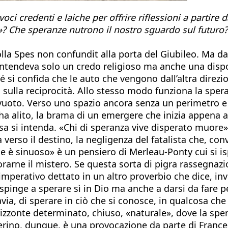
i credenti e laiche per offrire riflessioni a partire 
»? Che speranze nutrono il nostro sguardo sul futuro?
lla Spes non confundit alla porta del Giubileo. Ma dav
 intendeva solo un credo religioso ma anche una disp
rché si confida che le auto che vengono dall’altra dire
, sulla reciprocità. Allo stesso modo funziona la sper
 vuoto. Verso uno spazio ancora senza un perimetro 
 alito, la brama di un emergere che inizia appena a f
sa si intenda. «Chi di speranza vive disperato muore
verso il destino, la negligenza del fatalista che, con
ose è sinuoso» è un pensiero di Merleau-Ponty cui si i
arne il mistero. Se questa sorta di pigra rassegnazio
perativo dettato in un altro proverbio che dice, invec
i» spinge a sperare sì in Dio ma anche a darsi da fare 
tuttavia, di sperare in ciò che si conosce, in qualcosa
onte determinato, chiuso, «naturale», dove la speran
erino, dunque, è una provocazione da parte di Frances