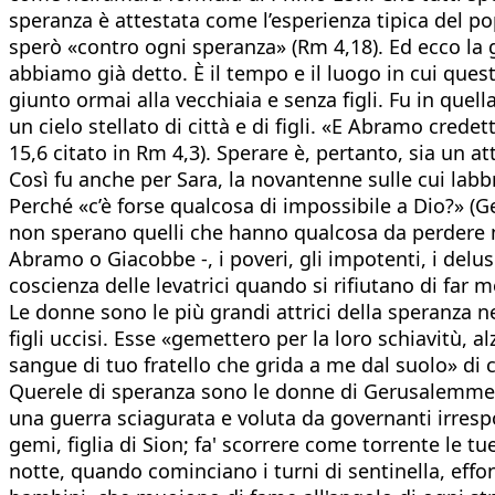
speranza è attestata come l’esperienza tipica del po
sperò «contro ogni speranza» (Rm 4,18). Ed ecco la g
abbiamo già detto. È il tempo e il luogo in cui ques
giunto ormai alla vecchiaia e senza figli. Fu in quel
un cielo stellato di città e di figli. «E Abramo cre
15,6 citato in Rm 4,3). Sperare è, pertanto, sia un atto
Così fu anche per Sara, la novantenne sulle cui labb
Perché «c’è forse qualcosa di impossibile a Dio?» (Ge
non sperano quelli che hanno qualcosa da perdere ma
Abramo o Giacobbe -, i poveri, gli impotenti, i delusi 
coscienza delle levatrici quando si rifiutano di far m
Le donne sono le più grandi attrici della speranza ne
figli uccisi. Esse «gemettero per la loro schiavitù, al
sangue di tuo fratello che grida a me dal suolo» di 
Querele di speranza sono le donne di Gerusalemme, la
una guerra sciagurata e voluta da governanti irrespon
gemi, figlia di Sion; fa' scorrere come torrente le tu
notte, quando cominciano i turni di sentinella, effon