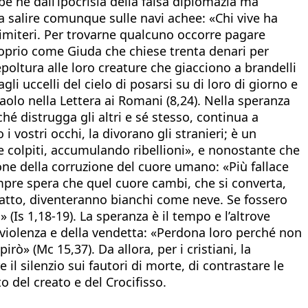
e né dall’ipocrisia della falsa diplomazia ma
 a salire comunque sulle navi achee: «Chi vive ha
i cimiteri. Per trovarne qualcuno occorre pagare
roprio come Giuda che chiese trenta denari per
oltura alle loro creature che giacciono a brandelli
i uccelli del cielo di posarsi su di loro di giorno e
Paolo nella Lettera ai Romani (8,24). Nella speranza
hé distrugga gli altri e sé stesso, continua a
i vostri occhi, la divorano gli stranieri; è un
colpiti, accumulando ribellioni», e nonostante che
ione della corruzione del cuore umano: «Più fallace
sempre spera che quel cuore cambi, che si converta,
arlatto, diventeranno bianchi come neve. Se fossero
(Is 1,18-19). La speranza è il tempo e l’altrove
a violenza e della vendetta: «Perdona loro perché non
ò» (Mc 15,37). Da allora, per i cristiani, la
il silenzio sui fautori di morte, di contrastare le
to del creato e del Crocifisso.