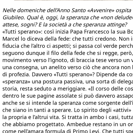
Nelle domeniche dell’Anno Santo «Avvenire» ospita voc
Giubileo. Qual è, oggi, la speranza che «non delude
attese, sogni? E la società a che speranza attinge?
«Tutti sperano»: così inizia Papa Francesco la sua Bo
Marcel lo diceva della fede: che tutti credono. Non
fiducia che l’altro ci aspetti; si passa col verde pe
seguono dunque il filo della fede che si regge, però
movimento verso l’ignoto, di braccia tese verso un
una consegna, un anelito verso ciò che ancora non ha
di profezia. Davvero «Tutti sperano»? Dipende da co
«speranza» una postura passiva, una sorta di delega 
storia, resta seduto a meriggiare. «Il corso delle c
dentro le sue pagine assolate si può davvero assapor
anche se si intende la speranza come sorgente dell’im
che siano in tanti a sperare. Lo spirito degli «attiv
la propria e l’altrui vita. Si tratta in ambo i casi, 
che abbiamo progettato. Ambedue restano in un orizz
come nell’amara formula di Primo Levi. Che tutti sp