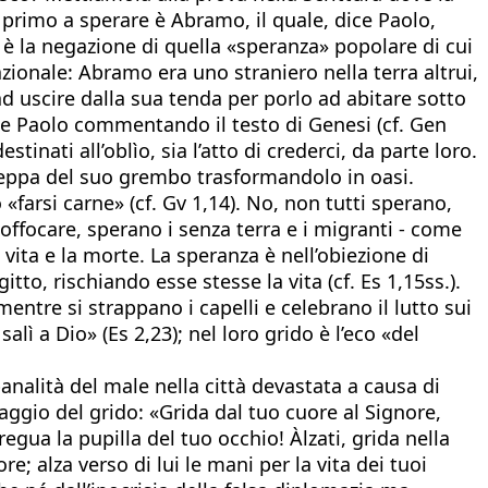
 primo a sperare è Abramo, il quale, dice Paolo,
 è la negazione di quella «speranza» popolare di cui
ionale: Abramo era uno straniero nella terra altrui,
ad uscire dalla sua tenda per porlo ad abitare sotto
lude Paolo commentando il testo di Genesi (cf. Gen
stinati all’oblìo, sia l’atto di crederci, da parte loro.
 steppa del suo grembo trasformandolo in oasi.
«farsi carne» (cf. Gv 1,14). No, non tutti sperano,
ffocare, sperano i senza terra e i migranti - come
a vita e la morte. La speranza è nell’obiezione di
tto, rischiando esse stesse la vita (cf. Es 1,15ss.).
entre si strappano i capelli e celebrano il lutto sui
alì a Dio» (Es 2,23); nel loro grido è l’eco «del
nalità del male nella città devastata a causa di
raggio del grido: «Grida dal tuo cuore al Signore,
egua la pupilla del tuo occhio! Àlzati, grida nella
e; alza verso di lui le mani per la vita dei tuoi