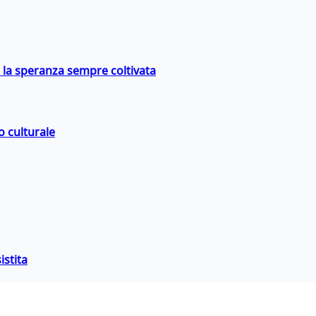
e la speranza sempre coltivata
o culturale
istita