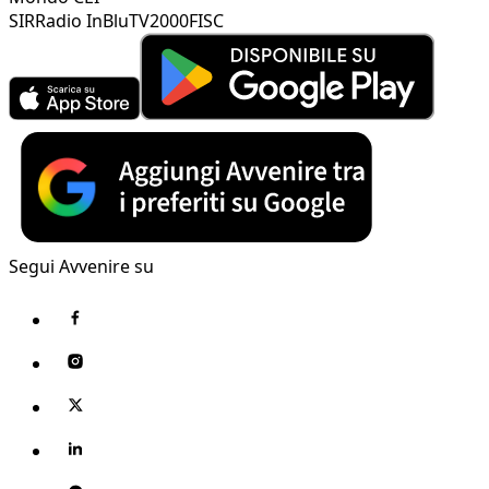
SIR
Radio InBlu
TV2000
FISC
Segui Avvenire su