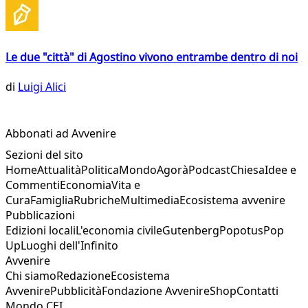
Le due "città" di Agostino vivono entrambe dentro di noi
di
Luigi Alici
Abbonati ad Avvenire
Sezioni del sito
Home
Attualità
Politica
Mondo
Agorà
Podcast
Chiesa
Idee e
Commenti
Economia
Vita e
Cura
Famiglia
Rubriche
Multimedia
Ecosistema avvenire
Pubblicazioni
Edizioni locali
L'economia civile
Gutenberg
Popotus
Pop
Up
Luoghi dell'Infinito
Avvenire
Chi siamo
Redazione
Ecosistema
Avvenire
Pubblicità
Fondazione Avvenire
Shop
Contatti
Mondo CEI