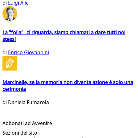
di
Luigi Alici
La "folla" ci riguarda, siamo chiamati a dare tutti noi
stessi
di
Enrico Giovannini
Marcinelle, se la memoria non diventa azione è solo una
cerimonia
di
Daniela Fumarola
Abbonati ad Avvenire
Sezioni del sito