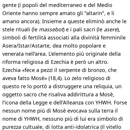
gente (i popoli del mediterraneo e del Medio
Oriente hanno sempre amato gli "altarin", e li
amano ancora). Insieme a queste eliminò anche le
stele rituali (le
massebot
) e i pali sacri (le
asere
),
simboli di fertilità associati alla divinità femminile
Asera/Istar/Astarte, dea molto popolare e
venerata nell’area. L’elemento più originale della
riforma religiosa di Ezechia è però un altro.
Ezechia «fece a pezzi il serpente di bronzo, che
aveva fatto Mosè» (18,4). Lo zelo religioso di
questo re lo portò a distruggere una reliquia, un
oggetto sacro che risaliva addirittura a Mosè,
l’icona della Legge e dell’Alleanza con YHWH. Forse
nessun nome più di Mosè evocava sulla terra il
nome di YHWH, nessuno più di lui era simbolo di
purezza cultuale, di lotta anti-idolatrica (il vitello