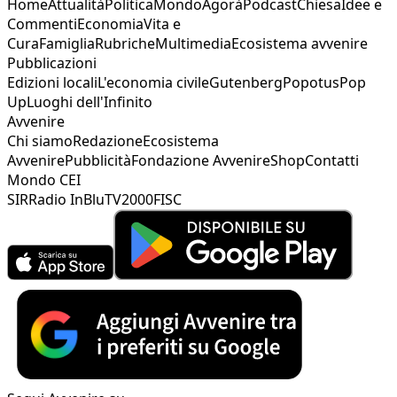
Home
Attualità
Politica
Mondo
Agorà
Podcast
Chiesa
Idee e
Commenti
Economia
Vita e
Cura
Famiglia
Rubriche
Multimedia
Ecosistema avvenire
Pubblicazioni
Edizioni locali
L'economia civile
Gutenberg
Popotus
Pop
Up
Luoghi dell'Infinito
Avvenire
Chi siamo
Redazione
Ecosistema
Avvenire
Pubblicità
Fondazione Avvenire
Shop
Contatti
Mondo CEI
SIR
Radio InBlu
TV2000
FISC