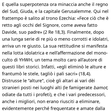
E quella superpotenza ora minaccia anche il regno
del Sud, Giuda, e la capitale Gerusalemme. Qui nel
frattempo è salito al trono Ezechia: «Fece ciò che è
retto agli occhi del Signore, come aveva fatto
Davide, suo padre» (2 Re 18,3). Finalmente, dopo
una lunga serie di re più o meno corrotti e idolatri,
arriva un re giusto. La sua rettitudine si manifesta
nella lotta idolatrica e nell’affermazione del mono-
culto di YHWH, un tema molto caro all’autore di
questi libri storici. Infatti, «egli eliminò le alture e
frantumò le stele, tagliò i pali sacri» (18,4).
Distrusse le "alture", cioè gli altari ai vari dèi
stranieri posti nei luoghi alti (le famigerate
bamot
,
odiate da tutti i profeti), e che i vari predecessori,
anche i migliori, non erano riusciti a eliminare,
evidentemente perché frequentate e amate dalla