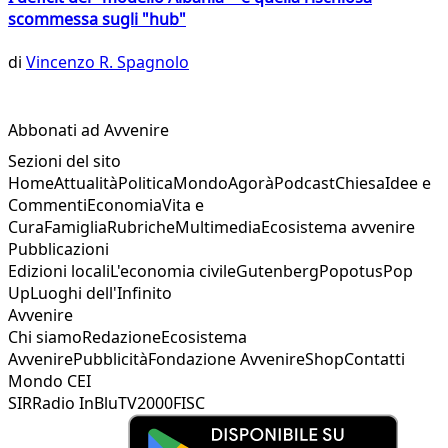
scommessa sugli "hub"
di
Vincenzo R. Spagnolo
Abbonati ad Avvenire
Sezioni del sito
Home
Attualità
Politica
Mondo
Agorà
Podcast
Chiesa
Idee e
Commenti
Economia
Vita e
Cura
Famiglia
Rubriche
Multimedia
Ecosistema avvenire
Pubblicazioni
Edizioni locali
L'economia civile
Gutenberg
Popotus
Pop
Up
Luoghi dell'Infinito
Avvenire
Chi siamo
Redazione
Ecosistema
Avvenire
Pubblicità
Fondazione Avvenire
Shop
Contatti
Mondo CEI
SIR
Radio InBlu
TV2000
FISC