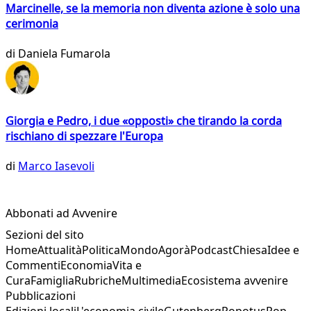
Marcinelle, se la memoria non diventa azione è solo una
cerimonia
di
Daniela Fumarola
Giorgia e Pedro, i due «opposti» che tirando la corda
rischiano di spezzare l'Europa
di
Marco Iasevoli
Abbonati ad Avvenire
Sezioni del sito
Home
Attualità
Politica
Mondo
Agorà
Podcast
Chiesa
Idee e
Commenti
Economia
Vita e
Cura
Famiglia
Rubriche
Multimedia
Ecosistema avvenire
Pubblicazioni
Edizioni locali
L'economia civile
Gutenberg
Popotus
Pop