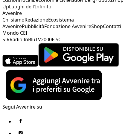
Up
Luoghi dell'Infinito
Avvenire
Chi siamo
Redazione
Ecosistema
Avvenire
Pubblicità
Fondazione Avvenire
Shop
Contatti
Mondo CEI
SIR
Radio InBlu
TV2000
FISC
Segui Avvenire su