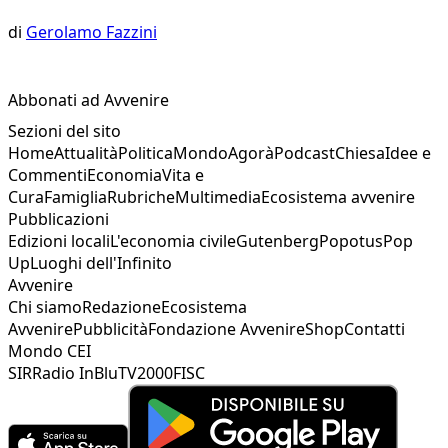
di
Gerolamo Fazzini
Abbonati ad Avvenire
Sezioni del sito
Home
Attualità
Politica
Mondo
Agorà
Podcast
Chiesa
Idee e
Commenti
Economia
Vita e
Cura
Famiglia
Rubriche
Multimedia
Ecosistema avvenire
Pubblicazioni
Edizioni locali
L'economia civile
Gutenberg
Popotus
Pop
Up
Luoghi dell'Infinito
Avvenire
Chi siamo
Redazione
Ecosistema
Avvenire
Pubblicità
Fondazione Avvenire
Shop
Contatti
Mondo CEI
SIR
Radio InBlu
TV2000
FISC