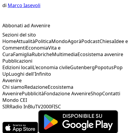
di
Marco Iasevoli
Abbonati ad Avvenire
Sezioni del sito
Home
Attualità
Politica
Mondo
Agorà
Podcast
Chiesa
Idee e
Commenti
Economia
Vita e
Cura
Famiglia
Rubriche
Multimedia
Ecosistema avvenire
Pubblicazioni
Edizioni locali
L'economia civile
Gutenberg
Popotus
Pop
Up
Luoghi dell'Infinito
Avvenire
Chi siamo
Redazione
Ecosistema
Avvenire
Pubblicità
Fondazione Avvenire
Shop
Contatti
Mondo CEI
SIR
Radio InBlu
TV2000
FISC