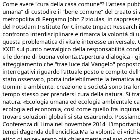
​Come avere "cura della casa comune"? L’attesa pubbl
umana" di custodire il "bene comune" del creato si an
metropolita di Pergamo John Zizioulas, in rappresen
del Potsdam Institute for Climate Impact Research in
confronto interdisciplinare e rimarca la volontà di u
questa problematica di vitale interesse universale. 
XXIII sul punto nevralgico della responsabilità condiv
e le donne di buona volontà.L’apertura dialogica - gi
atteggiamento che "trae luce dal Vangelo" propost
interrogativi riguardo l’attuale posto e compito del
stato osservato, porta indelebilmente la tematica am
Uomini e ambiente, creazione e società sono tra lor
tempo stesso per prendersi cura della natura. Si tratt
natura. «Ecologia umana ed ecologia ambientale ca
ecologia ed economia, così come quello fra inquinam
trovare soluzioni globali si sta esaurendo. Possiam
Conferenza di Lima nel novembre 2014. L’importante 
tempi d’agenda dell’enciclica.Ma la volontà di «rich
etico di agire» erano già chiaramente nel suo orizzon