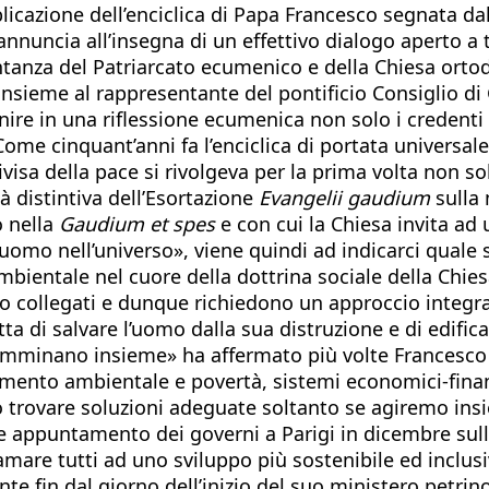
icazione dell’enciclica di Papa Francesco segnata dall
nuncia all’insegna di un effettivo dialogo aperto a tu
tanza del Patriarcato ecumenico e della Chiesa ortod
sieme al rappresentante del pontificio Consiglio di G
nire in una riflessione ecumenica non solo i credenti 
Come cinquant’anni fa l’enciclica di portata universa
isa della pace si rivolgeva per la prima volta non solo
à distintiva dell’Esortazione
Evangelii gaudium
sulla 
o nella
Gaudium et spes
e con cui la Chiesa invita ad
l’uomo nell’universo», viene quindi ad indicarci quale
bientale nel cuore della dottrina sociale della Chies
o collegati e dunque richiedono un approccio integral
a di salvare l’uomo dalla sua distruzione e di edificar
mminano insieme» ha affermato più volte Francesco p
ento ambientale e povertà, sistemi economici-finanzi
o trovare soluzioni adeguate soltanto se agiremo ins
appuntamento dei governi a Parigi in dicembre sulle 
iamare tutti ad uno sviluppo più sostenibile ed inclus
te fin dal giorno dell’inizio del suo ministero petrin