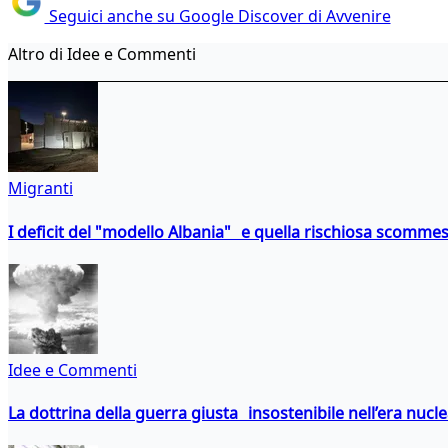
Seguici anche su Google Discover di Avvenire
Altro di Idee e Commenti
Migranti
I deficit del "modello Albania" e quella rischiosa scommes
Idee e Commenti
La dottrina della guerra giusta insostenibile nell’era nucl