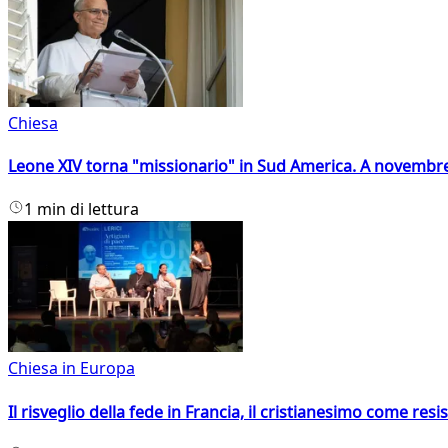
Chiesa
Leone XIV torna "missionario" in Sud America. A novembre
1 min di lettura
Chiesa in Europa
Il risveglio della fede in Francia, il cristianesimo come resis