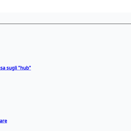
sa sugli "hub"
eare