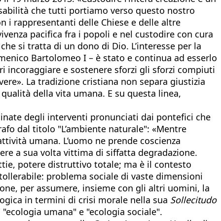
sabilità che tutti portiamo verso questo nostro
 i rappresentanti delle Chiese e delle altre
ivenza pacifica fra i popoli e nel custodire con cura
he si tratta di un dono di Dio. L’interesse per la
cumenico Bartolomeo I – è stato e continua ad esserlo
 incoraggiare e sostenere sforzi gli sforzi compiuti
vere». La tradizione cristiana non separa giustizia
a qualità della vita umana. E su questa linea,
nate degli interventi pronunciati dai pontefici che
rafo dal titolo "L’ambiente naturale": «Mentre
’attività umana. L’uomo ne prende coscienza
re a sua volta vittima di siffatta degradazione.
e, potere distruttivo totale; ma è il contesto
ollerabile: problema sociale di vaste dimensioni
one, per assumere, insieme con gli altri uomini, la
gica in termini di crisi morale nella sua
Sollecitudo
" "ecologia umana" e "ecologia sociale".