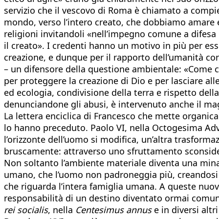
servizio che il vescovo di Roma è chiamato a compie
mondo, verso l’intero creato, che dobbiamo amare e c
religioni invitandoli «nell’impegno comune a difesa d
il creato». I credenti hanno un motivo in più per es
creazione, e dunque per il rapporto dell’umanità con
– un difensore della questione ambientale: «Come ca
per proteggere la creazione di Dio e per lasciare all
ed ecologia, condivisione della terra e rispetto della
denunciandone gli abusi, è intervenuto anche il magi
La lettera enciclica di Francesco che mette organica
lo hanno preceduto. Paolo VI, nella Octogesima Adven
l’orizzonte dell’uomo si modifica, un’altra trasfor
bruscamente: attraverso uno sfruttamento sconsiderat
Non soltanto l’ambiente materiale diventa una minac
umano, che l’uomo non padroneggia più, creandosi c
che riguarda l’intera famiglia umana. A queste nuove
responsabilità di un destino diventato ormai comune
rei socialis
, nella
Centesimus annus
e in diversi alt