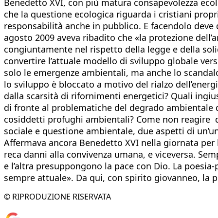
Benedetto XVI, con più matura consapevolezza ecolo
che la questione ecologica riguarda i cristiani prop
responsabilità anche in pubblico. E facendolo deve di
agosto 2009 aveva ribadito che «la protezione dell’a
congiuntamente nel rispetto della legge e della soli
convertire l’attuale modello di sviluppo globale ver
solo le emergenze ambientali, ma anche lo scandalo 
lo sviluppo è bloccato a motivo del rialzo dell’ener
dalla scarsità di rifornimenti energetici? Quali ingi
di fronte al problematiche del degrado ambientale d
cosiddetti profughi ambientali? Come non reagire di fr
sociale e questione ambientale, due aspetti di un’uni
Affermava ancora Benedetto XVI nella giornata per l
reca danni alla convivenza umana, e viceversa. Sempr
e l’altra presuppongono la pace con Dio. La poesia-
sempre attuale». Da qui, con spirito giovanneo, la 
© RIPRODUZIONE RISERVATA