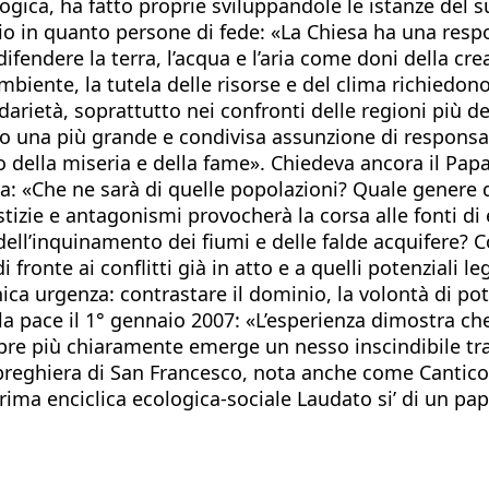
gica, ha fatto proprie sviluppandole le istanze del 
rio in quanto persone di fede: «La Chiesa ha una respo
fendere la terra, l’acqua e l’aria come doni della cre
mbiente, la tutela delle risorse e del clima richiedon
darietà, soprattutto nei confronti delle regioni più d
so una più grande e condivisa assunzione di responsab
della miseria e della fame». Chiedeva ancora il Papa 
gia: «Che ne sarà di quelle popolazioni? Quale genere
ustizie e antagonismi provocherà la corsa alle fonti d
ell’inquinamento dei fiumi e delle falde acquifere? 
onte ai conflitti già in atto e a quelli potenziali leg
ca urgenza: contrastare il dominio, la volontà di poten
a pace il 1° gennaio 2007: «L’esperienza dimostra ch
e più chiaramente emerge un nesso inscindibile tra la
preghiera di San Francesco, nota anche come Cantico 
prima enciclica ecologica-sociale Laudato si’ di un p