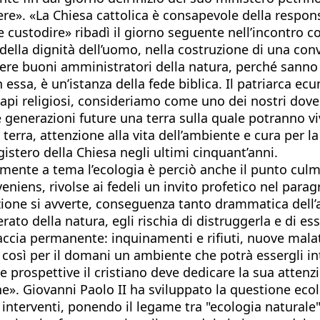
re». «La Chiesa cattolica è consapevole della respon
ustodire» ribadì il giorno seguente nell’incontro con
ella dignità dell’uomo, nella costruzione di una conv
sere buoni amministratori della natura, perché sanno c
 essa, è un’istanza della fede biblica. Il patriarca e
pi religiosi, consideriamo come uno dei nostri doveri
e generazioni future una terra sulla quale potranno vi
 terra, attenzione alla vita dell’ambiente e cura per l
stero della Chiesa negli ultimi cinquant’anni.
mente a tema l’ecologia è perciò anche il punto culmi
iens, rivolse ai fedeli un invito profetico nel parag
mazione si avverte, conseguenza tanto drammatica dell
o della natura, egli rischia di distruggerla e di esse
cia permanente: inquinamenti e rifiuti, nuove malatti
osì per il domani un ambiente che potrà essergli int
 prospettive il cristiano deve dedicare la sua attenzi
». Giovanni Paolo II ha sviluppato la questione ecolo
ri interventi, ponendo il legame tra "ecologia naturale