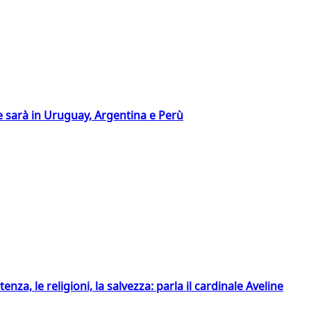
 sarà in Uruguay, Argentina e Perù
tenza, le religioni, la salvezza: parla il cardinale Aveline