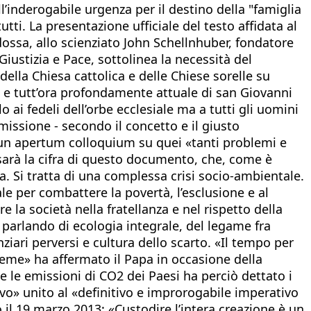
’inderogabile urgenza per il destino della "famiglia
tti. La presentazione ufficiale del testo affidata al
ossa, allo scienziato John Schellnhuber, fondatore
iustizia e Pace, sottolinea la necessità del
della Chiesa cattolica e delle Chiese sorelle su
le e tutt’ora profondamente attuale di san Giovanni
 ai fedeli dell’orbe ecclesiale ma a tutti gli uomini
missione - secondo il concetto e il giusto
 un apertum colloquium su quei «tanti problemi e
 sarà la cifra di questo documento, che, come è
a. Si tratta di una complessa crisi socio-ambientale.
e per combattere la povertà, l’esclusione e al
e la società nella fratellanza e nel rispetto della
arlando di ecologia integrale, del legame fra
ari perversi e cultura dello scarto. «Il tempo per
ieme» ha affermato il Papa in occasione della
le emissioni di CO2 dei Paesi ha perciò dettato i
ivo» unito al «definitivo e improrogabile imperativo
o il 19 marzo 2013: «Custodire l’intera creazione è un