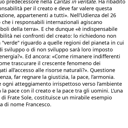
suo predecessore nella
Caritas in veritate
. Ha ribadito
nsabilità per il creato e deve far valere questa
azione, appartenenti a tutti». Nell’Udienza del 26
o che i responsabili internazionali agiscano
eboli della terra». E che dunque «è indispensabile
ilità nei confronti del creato: lo richiedono non
"verde" riguardo a quelle regioni del pianeta in cui
 di sviluppo o di non sviluppo sarà loro imposto
i energia?». Ed ancora: «Come rimanere indifferenti
Come trascurare il crescente fenomeno dei
ati all’accesso alle risorse naturali?». Questione
za, far regnare la giustizia, la pace, l’armonia.
e ogni atteggiamento irrispettoso verso l’ambiente
 pace con il creato e la pace tra gli uomini. L’una
di Frate Sole, costituisce un mirabile esempio
apa di nome Francesco.