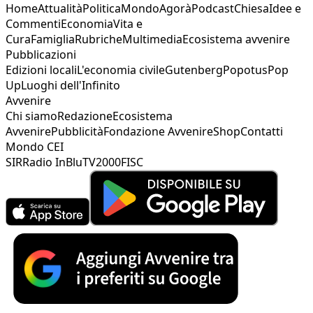
Home
Attualità
Politica
Mondo
Agorà
Podcast
Chiesa
Idee e
Commenti
Economia
Vita e
Cura
Famiglia
Rubriche
Multimedia
Ecosistema avvenire
Pubblicazioni
Edizioni locali
L'economia civile
Gutenberg
Popotus
Pop
Up
Luoghi dell'Infinito
Avvenire
Chi siamo
Redazione
Ecosistema
Avvenire
Pubblicità
Fondazione Avvenire
Shop
Contatti
Mondo CEI
SIR
Radio InBlu
TV2000
FISC