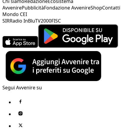
Chi siamo
Redazione
Ecosistema
Avvenire
Pubblicità
Fondazione Avvenire
Shop
Contatti
Mondo CEI
SIR
Radio InBlu
TV2000
FISC
Segui Avvenire su