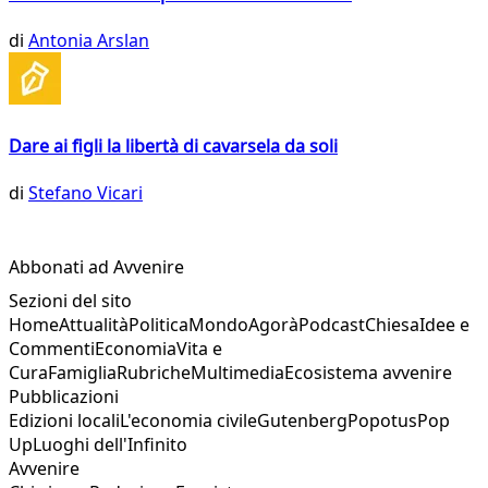
di
Antonia Arslan
Dare ai figli la libertà di cavarsela da soli
di
Stefano Vicari
Abbonati ad Avvenire
Sezioni del sito
Home
Attualità
Politica
Mondo
Agorà
Podcast
Chiesa
Idee e
Commenti
Economia
Vita e
Cura
Famiglia
Rubriche
Multimedia
Ecosistema avvenire
Pubblicazioni
Edizioni locali
L'economia civile
Gutenberg
Popotus
Pop
Up
Luoghi dell'Infinito
Avvenire