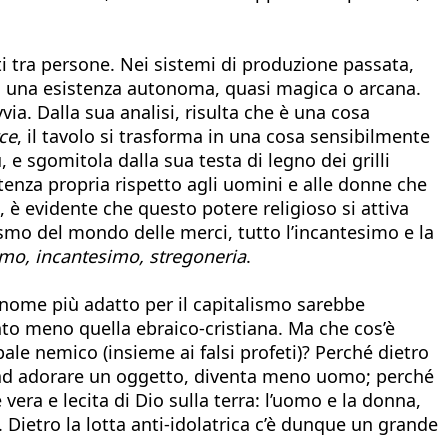
i tra persone. Nei sistemi di produzione passata,
ci una esistenza autonoma, quasi magica o arcana.
ia. Dalla sua analisi, risulta che è una cosa
ce
, il tavolo si trasforma in una cosa sensibilmente
, e sgomitola dalla sua testa di legno dei grilli
enza propria rispetto agli uomini e alle donne che
x, è evidente che questo potere religioso si attiva
smo del mondo delle merci, tutto l’incantesimo e la
smo, incantesimo, stregoneria
.
l nome più adatto per il capitalismo sarebbe
 tanto meno quella ebraico-cristiana. Ma che cos’è
ipale nemico (insieme ai falsi profeti)? Perché dietro
ia ad adorare un oggetto, diventa meno uomo; perché
ra e lecita di Dio sulla terra: l’uomo e la donna,
 Dietro la lotta anti-idolatrica c’è dunque un grande