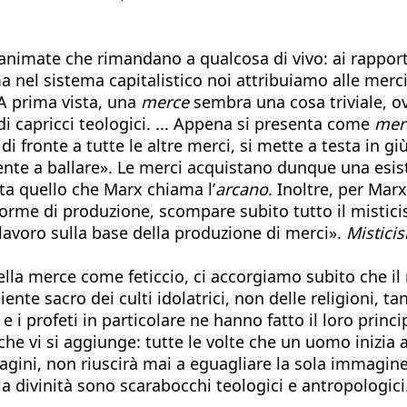
nanimate che rimandano a qualcosa di vivo: ai rapport
a nel sistema capitalistico noi attribuiamo alle mer
«A prima vista, una
merce
sembra una cosa triviale, ovv
di capricci teologici. ... Appena si presenta come
mer
i fronte a tutte le altre merci, si mette a testa in giù
te a ballare». Le merci acquistano dunque una esist
sta quello che Marx chiama l’
arcano
. Inoltre, per Mar
forme di produzione, scompare subito tutto il mistici
 lavoro sulla base della produzione di merci».
Mistici
della merce come feticcio, ci accorgiamo subito che i
biente sacro dei culti idolatrici, non delle religioni,
 e i profeti in particolare ne hanno fatto il loro princ
a che vi si aggiunge: tutte le volte che un uomo iniz
ni, non riuscirà mai a eguagliare la sola immagine ve
a divinità sono scarabocchi teologici e antropologici.