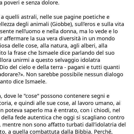
za poveri e senza dolore.
a quelli astrali, nelle sue pagine poetiche e
llezza degli animali (Giobbe), sull’eros e sulla vita
o sente nell’uomo e nella donna, ma lo vede e lo
Per affermare la sua vera diversità in un mondo
sa delle cose, alla natura, agli alberi, alla
to la frase che Ismaele dice parlando del suo
lora unirmi a questo selvaggio idolatra
 del cielo e della terra - pagani e tutti quanti
è adorare?». Non sarebbe possibile nessun dialogo
uanto dice Ismaele.
à, dove le "cose" possono contenere segni e
toria, e quindi alle sue cose, al lavoro umano, ai
 poteva saperlo ma è entrato, con i chiodi, nel
 della fede autentica che oggi si scagliano contro
 mentre non sono affatto turbati dall’idolatria del
ito, a quella combattuta dalla Bibbia. Perché,