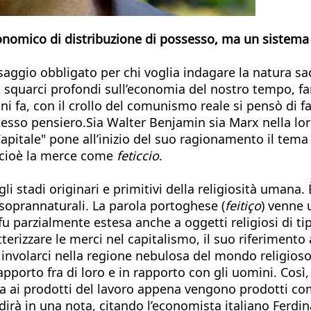
onomico di distribuzione di possesso, ma un sistema 
aggio obbligato per chi voglia indagare la natura s
 squarci profondi sull’economia del nostro tempo, far
ni fa, con il crollo del comunismo reale si pensò di 
esso pensiero.Sia Walter Benjamin sia Marx nella loro 
Capitale" pone all’inizio del suo ragionamento il tema
o, cioè la merce come
feticcio
.
li stadi originari e primitivi della religiosità umana
soprannaturali. La parola portoghese (
feitiço
) venne 
fu parzialmente estesa anche a oggetti religiosi di ti
rizzare le merci nel capitalismo, il suo riferimento a
 involarci nella regione nebulosa del mondo religioso
rapporto fra di loro e in rapporto con gli uomini. Cos
a ai prodotti del lavoro appena vengono prodotti com
 dirà in una nota, citando l’economista italiano Ferdin