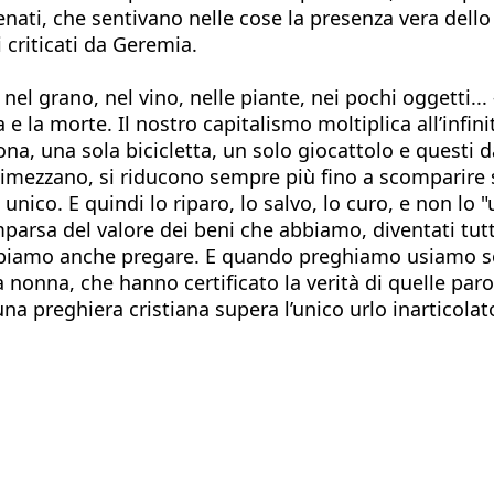
enati, che sentivano nelle cose la presenza vera dell
 criticati da Geremia.
el grano, nel vino, nelle piante, nei pochi oggetti...
e la morte. Il nostro capitalismo moltiplica all’infini
, una sola bicicletta, un solo giocattolo e questi da
mezzano, si riducono sempre più fino a scomparire se
unico. E quindi lo riparo, lo salvo, lo curo, e non lo
parsa del valore dei beni che abbiamo, diventati tutt
o sappiamo anche pregare. E quando preghiamo usiamo 
nonna, che hanno certificato la verità di quelle paro
 preghiera cristiana supera l’unico urlo inarticolato