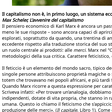
Il capitalismo non è, in primo luogo, un sistema ec
Max Scheler, L’avvenire del capitalismo
Il pensiero economico di Karl Marx è ancora un pass
meno le sue risposte – sono ancora capaci di aprirci
esplorati, soprattutto da quando, una trentina di an
eccedente rispetto alla traduzione storica del suo st
un ruolo centrale ai prodotti: alle
merci
. Marx nel "
metodologici della sua critica. Carattere feticistic
Il feticcio è un elemento del mondo sacro, tipico deg
singole persone attribuiscono proprietà magiche o 
totem che trovavano nei popoli africani, e più tardi 
Quando Marx ricorre a questa espressione per caratte
Scriveva infatti: «Per trovare un’analogia, dobbiamo
indipendenti, dotate di vita propria, che stanno in 
umana. Questo io chiamo il feticismo che s’appiccic
produzione delle merci». (
Il capitale
, Libro 1). Come