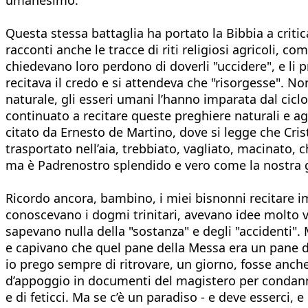
Questa stessa battaglia ha portato la Bibbia a criti
racconti anche le tracce di riti religiosi agricoli, co
chiedevano loro perdono di doverli "uccidere", e li 
recitava il credo e si attendeva che "risorgesse". N
naturale, gli esseri umani l’hanno imparata dal cicl
continuato a recitare queste preghiere naturali e ag
citato da Ernesto de Martino, dove si legge che Cri
trasportato nell’aia, trebbiato, vagliato, macinato, 
ma è Padrenostro splendido e vero come la nostra
Ricordo ancora, bambino, i miei bisnonni recitare im
conoscevano i dogmi trinitari, avevano idee molto
sapevano nulla della "sostanza" e degli "accidenti"
e capivano che quel pane della Messa era un pane d
io prego sempre di ritrovare, un giorno, fosse anch
d’appoggio in documenti del magistero per condannar
e di feticci. Ma se c’è un paradiso - e deve esserci,