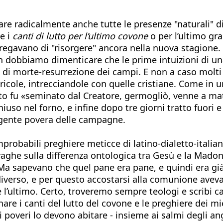
care radicalmente anche tutte le presenze "naturali" d
me i
canti di lutto per l’ultimo covone
o per l’ultimo gr
pregavano di "risorgere" ancora nella nuova stagione. 
on dobbiamo dimenticare che le prime intuizioni di un
o di morte-resurrezione dei campi. E non a caso molti
ricole, intrecciandole con quelle cristiane. Come in 
sto fu «seminato dal Creatore, germogliò, venne a ma
chiuso nel forno, e infine dopo tre giorni tratto fuo
 gente povera delle campagne.
probabili preghiere meticce di latino-dialetto-italian
 vaghe sulla differenza ontologica tra Gesù e la M
. Ma sapevano che quel pane era pane, e quindi era gi
iverso, e per questo accostarsi alla comunione aveva
e l’ultimo. Certo, troveremo sempre teologi e scribi 
e i canti del lutto del covone e le preghiere dei mi
 e i poveri lo devono abitare - insieme ai salmi degli 