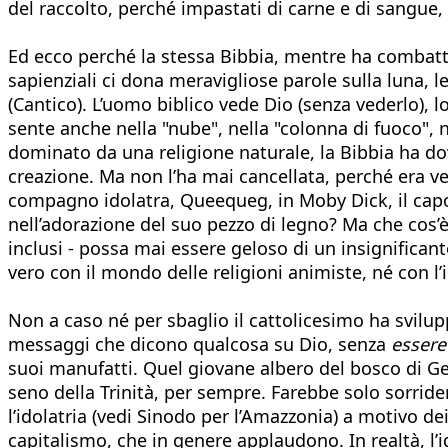
del raccolto, perché impastati di carne e di sangue, 
Ed ecco perché la stessa Bibbia, mentre ha combattuto
sapienziali ci dona meravigliose parole sulla luna, le s
(Cantico). L’uomo biblico vede Dio (senza vederlo), l
sente anche nella "nube", nella "colonna di fuoco", n
dominato da una religione naturale, la Bibbia ha dovu
creazione. Ma non l’ha mai cancellata, perché era v
compagno idolatra, Queequeg, in Moby Dick, il capol
nell’adorazione del suo pezzo di legno? Ma che cos’è
inclusi - possa mai essere geloso di un insignifican
vero con il mondo delle religioni animiste, né con 
Non a caso né per sbaglio il cattolicesimo ha svilu
messaggi che dicono qualcosa su Dio, senza
essere
suoi manufatti. Quel giovane albero del bosco di Ge
seno della Trinità, per sempre. Farebbe solo sorrid
l’idolatria (vedi Sinodo per l’Amazzonia) a motivo de
capitalismo, che in genere applaudono. In realtà, l’i