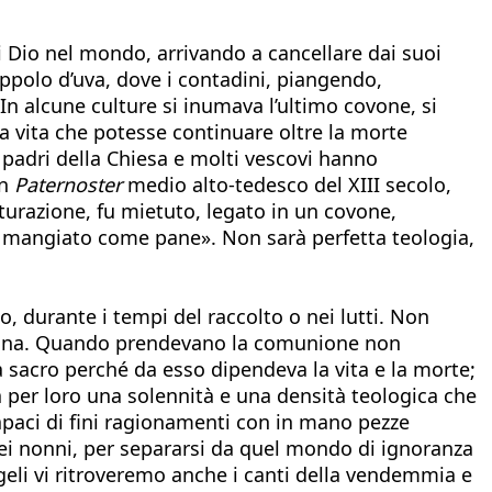
i Dio nel mondo, arrivando a cancellare dai suoi
appolo d’uva, dove i contadini, piangendo,
In alcune culture si inumava l’ultimo covone, si
a vita che potesse continuare oltre la morte
 padri della Chiesa e molti vescovi hanno
un
Paternoster
medio alto-tedesco del XIII secolo,
turazione, fu mietuto, legato in un covone,
ri e mangiato come pane». Non sarà perfetta teologia,
o, durante i tempi del raccolto o nei lutti. Non
adonna. Quando prendevano la comunione non
à sacro perché da esso dipendeva la vita e la morte;
 per loro una solennità e una densità teologica che
capaci di fini ragionamenti con in mano pezze
ei nonni, per separarsi da quel mondo di ignoranza
angeli vi ritroveremo anche i canti della vendemmia e