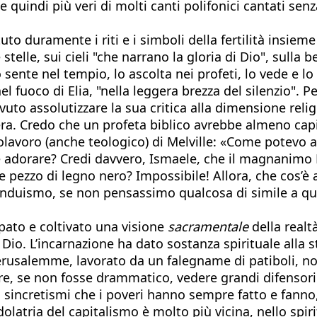
e quindi più veri di molti canti polifonici cantati sen
 duramente i riti e i simboli della fertilità insieme 
telle, sui cieli "che narrano la gloria di Dio", sulla be
o sente nel tempio, lo ascolta nei profeti, lo vede e l
el fuoco di Elia, "nella leggera brezza del silenzio". 
to assolutizzare la sua critica alla dimensione religio
era. Credo che un profeta biblico avrebbe almeno capi
avoro (anche teologico) di Melville: «Come potevo al
 adorare? Credi davvero, Ismaele, che il magnanimo Dio
te pezzo di legno nero? Impossibile! Allora, che cos’
l’induismo, se non pensassimo qualcosa di simile a q
ppato e coltivato una visione
sacramentale
della realt
Dio. L’incarnazione ha dato sostanza spirituale alla s
rusalemme, lavorato da un falegname di patiboli, non
ere, se non fosse drammatico, vedere grandi difensori
i sincretismi che i poveri hanno sempre fatto e fanno,
dolatria del capitalismo è molto più vicina, nello spir