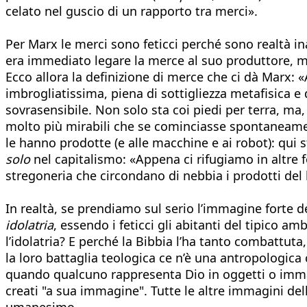
celato nel guscio di un rapporto tra merci».
Per Marx le merci sono feticci perché sono realtà i
era immediato legare la merce al suo produttore, m
Ecco allora la definizione di merce che ci dà Marx: 
imbrogliatissima, piena di sottigliezza metafisica e 
sovrasensibile. Non solo sta coi piedi per terra, ma, d
molto più mirabili che se cominciasse spontaneamen
le hanno prodotte (e alle macchine e ai robot): qui 
solo
nel capitalismo: «Appena ci rifugiamo in altre 
stregoneria che circondano di nebbia i prodotti del
In realtà, se prendiamo sul serio l’immagine forte 
idolatria
, essendo i feticci gli abitanti del tipico am
l’idolatria? E perché la Bibbia l’ha tanto combattuta,
la loro battaglia teologica ce n’è una antropologic
quando qualcuno rappresenta Dio in oggetti o immagi
creati "a sua immagine". Tutte le altre immagini dell
umanesimo.