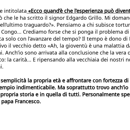
e intitolata
«Ecco quand’è che l’esperienza può dive
 che le ha scritto il signor Edgardo Grillo. Mi doma
ell’ultimo traguardo?». Pensiamo a chi subisce torture
 in Congo... Crediamo forse che si ponga il problema 
a solo con l’avanzare del tempo? Il tempo è dono di 
ivo il vecchio detto «Ah, la gioventù è una malattia d
. Anch’io sono arrivata alla conclusione che la ver
o: la carità... E ripensando alla vecchiaia dei nostri 
i.
emplicità la propria età e affrontare con fortezza di sp
sempio indimenticabile. Ma soprattutto trovo anch’io 
 propria storia e in quella di tutti. Personalmente sp
la papa Francesco.