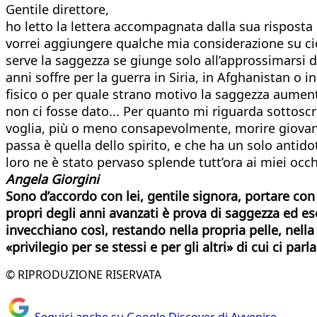
Gentile direttore,
ho letto la lettera accompagnata dalla sua risposta 
vorrei aggiungere qualche mia considerazione su ciò
serve la saggezza se giunge solo all’approssimarsi d
anni soffre per la guerra in Siria, in Afghanistan o
fisico o per quale strano motivo la saggezza aument
non ci fosse dato... Per quanto mi riguarda sottoscr
voglia, più o meno consapevolmente, morire giovani
passa è quella dello spirito, e che ha un solo antidot
loro ne è stato pervaso splende tutt’ora ai miei occh
Angela Giorgini
Sono d’accordo con lei, gentile signora, portare con s
propri degli anni avanzati è prova di saggezza ed e
invecchiano così, restando nella propria pelle, nella
«privilegio per se stessi e per gli altri» di cui ci par
© RIPRODUZIONE RISERVATA