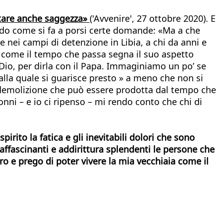
ntare anche saggezza»
('Avvenire', 27 ottobre 2020). E
ndo come si fa a porsi certe domande: «Ma a che
 nei campi di detenzione in Libia, a chi da anni e
di come il tempo che passa segna il suo aspetto
Dio, per dirla con il Papa. Immaginiamo un po’ se
alla quale si guarisce presto » a meno che non si
a demolizione che può essere prodotta dal tempo che
nonni – e io ci ripenso – mi rendo conto che chi di
irito la fatica e gli inevitabili dolori che sono
affascinanti e addirittura splendenti le persone che
ero e prego di poter vivere la mia vecchiaia come il