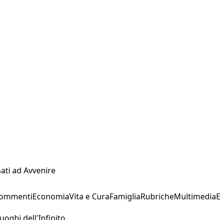
ati ad Avvenire
Commenti
Economia
Vita e Cura
Famiglia
Rubriche
Multimedia
uoghi dell'Infinito