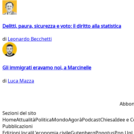
Delitti, paura, sicurezza e voto: il diritto alla statistica
di
Leonardo Becchetti
Gli immigrati eravamo noi, a Marcinelle
di
Luca Mazza
Abbon
Sezioni del sito
Home
Attualità
Politica
Mondo
Agorà
Podcast
Chiesa
Idee e 
Pubblicazioni
Edizioni locali
L'economia civile
Gutenberg
Popotus
Pop Up
L