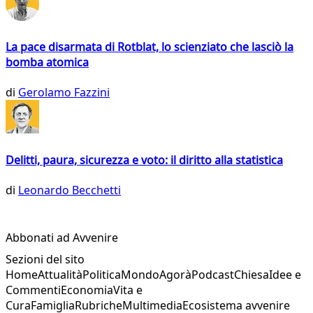
La pace disarmata di Rotblat, lo scienziato che lasciò la
bomba atomica
di
Gerolamo Fazzini
Delitti, paura, sicurezza e voto: il diritto alla statistica
di
Leonardo Becchetti
Abbonati ad Avvenire
Sezioni del sito
Home
Attualità
Politica
Mondo
Agorà
Podcast
Chiesa
Idee e
Commenti
Economia
Vita e
Cura
Famiglia
Rubriche
Multimedia
Ecosistema avvenire