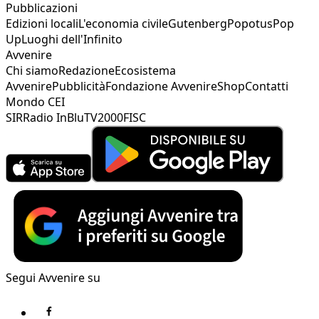
Pubblicazioni
Edizioni locali
L'economia civile
Gutenberg
Popotus
Pop
Up
Luoghi dell'Infinito
Avvenire
Chi siamo
Redazione
Ecosistema
Avvenire
Pubblicità
Fondazione Avvenire
Shop
Contatti
Mondo CEI
SIR
Radio InBlu
TV2000
FISC
Segui Avvenire su