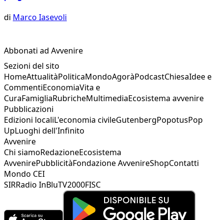
di
Marco Iasevoli
Abbonati ad Avvenire
Sezioni del sito
Home
Attualità
Politica
Mondo
Agorà
Podcast
Chiesa
Idee e
Commenti
Economia
Vita e
Cura
Famiglia
Rubriche
Multimedia
Ecosistema avvenire
Pubblicazioni
Edizioni locali
L'economia civile
Gutenberg
Popotus
Pop
Up
Luoghi dell'Infinito
Avvenire
Chi siamo
Redazione
Ecosistema
Avvenire
Pubblicità
Fondazione Avvenire
Shop
Contatti
Mondo CEI
SIR
Radio InBlu
TV2000
FISC