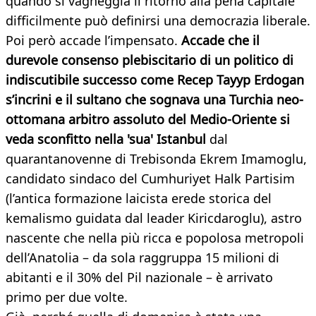
quando si vagheggia il ritorno alla pena capitale
difficilmente può definirsi una democrazia liberale.
Poi però accade l’impensato.
Accade che il
durevole consenso plebiscitario di un politico di
indiscutibile successo come Recep Tayyp Erdogan
s’incrini e il sultano che sognava una Turchia neo-
ottomana arbitro assoluto del Medio-Oriente si
veda sconfitto nella 'sua' Istanbul
dal
quarantanovenne di Trebisonda Ekrem Imamoglu,
candidato sindaco del Cumhuriyet Halk Partisim
(l’antica formazione laicista erede storica del
kemalismo guidata dal leader Kiricdaroglu), astro
nascente che nella più ricca e popolosa metropoli
dell’Anatolia – da sola raggruppa 15 milioni di
abitanti e il 30% del Pil nazionale – è arrivato
primo per due volte.