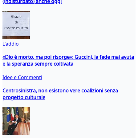
(indisturbato) anche oggi
L'addio
«Dio è morto, ma poi risorge»: Guccini, la fede mai avuta
e la speranza sempre coltivata
Idee e Commenti
Centrosinistra, non esistono vere coalizioni senza
progetto culturale