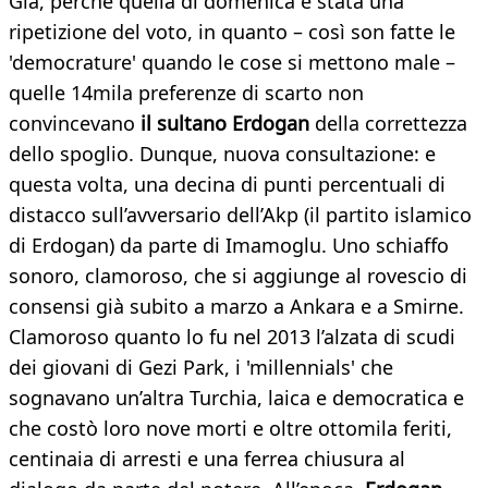
Già, perché quella di domenica è stata una
ripetizione del voto, in quanto – così son fatte le
'democrature' quando le cose si mettono male –
quelle 14mila preferenze di scarto non
convincevano
il sultano Erdogan
della correttezza
dello spoglio. Dunque, nuova consultazione: e
questa volta, una decina di punti percentuali di
distacco sull’avversario dell’Akp (il partito islamico
di Erdogan) da parte di Imamoglu. Uno schiaffo
sonoro, clamoroso, che si aggiunge al rovescio di
consensi già subito a marzo a Ankara e a Smirne.
Clamoroso quanto lo fu nel 2013 l’alzata di scudi
dei giovani di Gezi Park, i 'millennials' che
sognavano un’altra Turchia, laica e democratica e
che costò loro nove morti e oltre ottomila feriti,
centinaia di arresti e una ferrea chiusura al