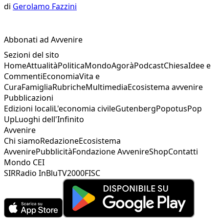
di
Gerolamo Fazzini
Abbonati ad Avvenire
Sezioni del sito
Home
Attualità
Politica
Mondo
Agorà
Podcast
Chiesa
Idee e
Commenti
Economia
Vita e
Cura
Famiglia
Rubriche
Multimedia
Ecosistema avvenire
Pubblicazioni
Edizioni locali
L'economia civile
Gutenberg
Popotus
Pop
Up
Luoghi dell'Infinito
Avvenire
Chi siamo
Redazione
Ecosistema
Avvenire
Pubblicità
Fondazione Avvenire
Shop
Contatti
Mondo CEI
SIR
Radio InBlu
TV2000
FISC