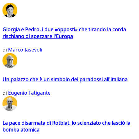
Giorgia e Pedro, i due «opposti» che tirando la corda
rischiano di spezzare l'Europa
di
Marco Iasevoli
Un palazzo che è un simbolo dei paradossi all'italiana
di
Eugenio Fatigante
La pace disarmata di Rotblat, lo scienziato che lasciò la
bomba atomica