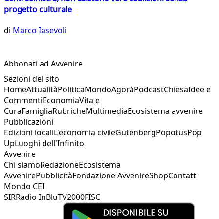
progetto culturale
di
Marco Iasevoli
Abbonati ad Avvenire
Sezioni del sito
Home
Attualità
Politica
Mondo
Agorà
Podcast
Chiesa
Idee e
Commenti
Economia
Vita e
Cura
Famiglia
Rubriche
Multimedia
Ecosistema avvenire
Pubblicazioni
Edizioni locali
L'economia civile
Gutenberg
Popotus
Pop
Up
Luoghi dell'Infinito
Avvenire
Chi siamo
Redazione
Ecosistema
Avvenire
Pubblicità
Fondazione Avvenire
Shop
Contatti
Mondo CEI
SIR
Radio InBlu
TV2000
FISC