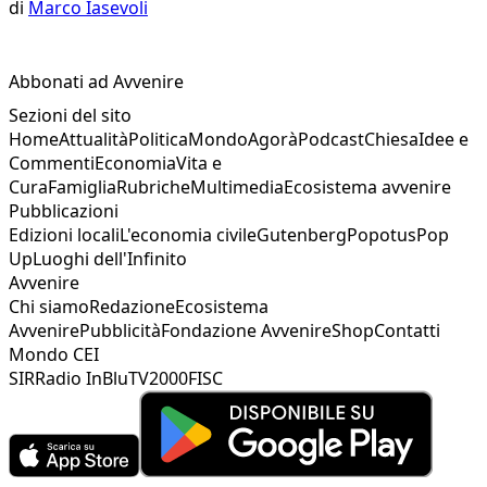
di
Marco Iasevoli
Abbonati ad Avvenire
Sezioni del sito
Home
Attualità
Politica
Mondo
Agorà
Podcast
Chiesa
Idee e
Commenti
Economia
Vita e
Cura
Famiglia
Rubriche
Multimedia
Ecosistema avvenire
Pubblicazioni
Edizioni locali
L'economia civile
Gutenberg
Popotus
Pop
Up
Luoghi dell'Infinito
Avvenire
Chi siamo
Redazione
Ecosistema
Avvenire
Pubblicità
Fondazione Avvenire
Shop
Contatti
Mondo CEI
SIR
Radio InBlu
TV2000
FISC