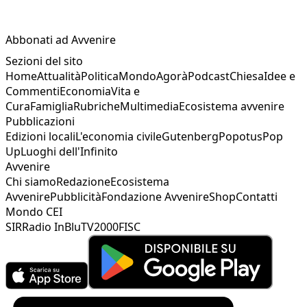
Abbonati ad Avvenire
Sezioni del sito
Home
Attualità
Politica
Mondo
Agorà
Podcast
Chiesa
Idee e
Commenti
Economia
Vita e
Cura
Famiglia
Rubriche
Multimedia
Ecosistema avvenire
Pubblicazioni
Edizioni locali
L'economia civile
Gutenberg
Popotus
Pop
Up
Luoghi dell'Infinito
Avvenire
Chi siamo
Redazione
Ecosistema
Avvenire
Pubblicità
Fondazione Avvenire
Shop
Contatti
Mondo CEI
SIR
Radio InBlu
TV2000
FISC