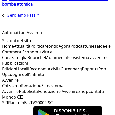
bomba atomica
di
Gerolamo Fazzini
Abbonati ad Avvenire
Sezioni del sito
Home
Attualità
Politica
Mondo
Agorà
Podcast
Chiesa
Idee e
Commenti
Economia
Vita e
Cura
Famiglia
Rubriche
Multimedia
Ecosistema avvenire
Pubblicazioni
Edizioni locali
L'economia civile
Gutenberg
Popotus
Pop
Up
Luoghi dell'Infinito
Avvenire
Chi siamo
Redazione
Ecosistema
Avvenire
Pubblicità
Fondazione Avvenire
Shop
Contatti
Mondo CEI
SIR
Radio InBlu
TV2000
FISC