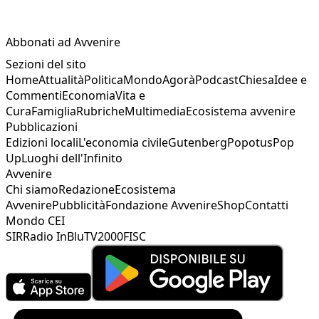
Abbonati ad Avvenire
Sezioni del sito
Home
Attualità
Politica
Mondo
Agorà
Podcast
Chiesa
Idee e
Commenti
Economia
Vita e
Cura
Famiglia
Rubriche
Multimedia
Ecosistema avvenire
Pubblicazioni
Edizioni locali
L'economia civile
Gutenberg
Popotus
Pop
Up
Luoghi dell'Infinito
Avvenire
Chi siamo
Redazione
Ecosistema
Avvenire
Pubblicità
Fondazione Avvenire
Shop
Contatti
Mondo CEI
SIR
Radio InBlu
TV2000
FISC