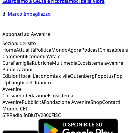
Guardiamo a Ceuta e ricordiamoci della Vlora
di
Marco Impagliazzo
Abbonati ad Avvenire
Sezioni del sito
Home
Attualità
Politica
Mondo
Agorà
Podcast
Chiesa
Idee e
Commenti
Economia
Vita e
Cura
Famiglia
Rubriche
Multimedia
Ecosistema avvenire
Pubblicazioni
Edizioni locali
L'economia civile
Gutenberg
Popotus
Pop
Up
Luoghi dell'Infinito
Avvenire
Chi siamo
Redazione
Ecosistema
Avvenire
Pubblicità
Fondazione Avvenire
Shop
Contatti
Mondo CEI
SIR
Radio InBlu
TV2000
FISC