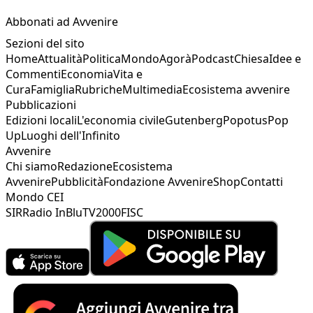
Abbonati ad Avvenire
Sezioni del sito
Home
Attualità
Politica
Mondo
Agorà
Podcast
Chiesa
Idee e
Commenti
Economia
Vita e
Cura
Famiglia
Rubriche
Multimedia
Ecosistema avvenire
Pubblicazioni
Edizioni locali
L'economia civile
Gutenberg
Popotus
Pop
Up
Luoghi dell'Infinito
Avvenire
Chi siamo
Redazione
Ecosistema
Avvenire
Pubblicità
Fondazione Avvenire
Shop
Contatti
Mondo CEI
SIR
Radio InBlu
TV2000
FISC