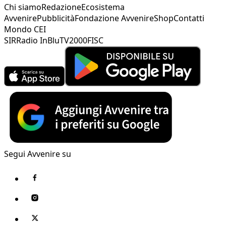
Chi siamo
Redazione
Ecosistema
Avvenire
Pubblicità
Fondazione Avvenire
Shop
Contatti
Mondo CEI
SIR
Radio InBlu
TV2000
FISC
Segui Avvenire su