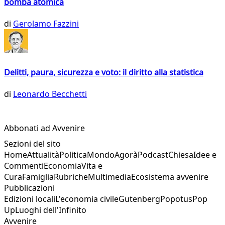
bomba atomica
di
Gerolamo Fazzini
Delitti, paura, sicurezza e voto: il diritto alla statistica
di
Leonardo Becchetti
Abbonati ad Avvenire
Sezioni del sito
Home
Attualità
Politica
Mondo
Agorà
Podcast
Chiesa
Idee e
Commenti
Economia
Vita e
Cura
Famiglia
Rubriche
Multimedia
Ecosistema avvenire
Pubblicazioni
Edizioni locali
L'economia civile
Gutenberg
Popotus
Pop
Up
Luoghi dell'Infinito
Avvenire