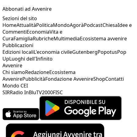
Abbonati ad Avvenire
Sezioni del sito
Home
Attualità
Politica
Mondo
Agorà
Podcast
Chiesa
Idee e
Commenti
Economia
Vita e
Cura
Famiglia
Rubriche
Multimedia
Ecosistema avvenire
Pubblicazioni
Edizioni locali
L'economia civile
Gutenberg
Popotus
Pop
Up
Luoghi dell'Infinito
Avvenire
Chi siamo
Redazione
Ecosistema
Avvenire
Pubblicità
Fondazione Avvenire
Shop
Contatti
Mondo CEI
SIR
Radio InBlu
TV2000
FISC