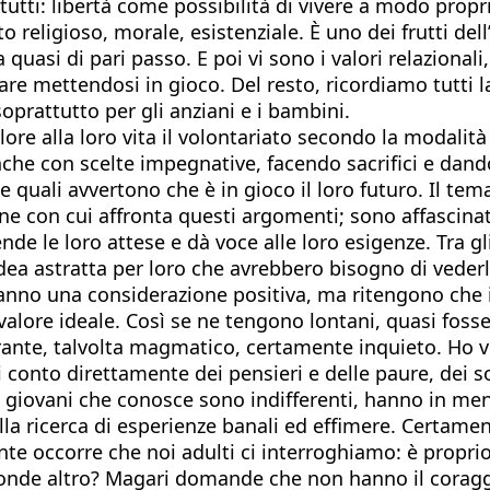
tutti: libertà come possibilità di vivere a modo propr
religioso, morale, esistenziale. È uno dei frutti dell’
 quasi di pari passo. E poi vi sono i valori relazionali,
 fare mettendosi in gioco. Del resto, ricordiamo tutti 
oprattutto per gli anziani e i bambini.
re alla loro vita il volontariato secondo la modalit
che con scelte impegnative, facendo sacrifici e dando
e quali avvertono che è in gioco il loro futuro. Il tem
ne con cui affronta questi argomenti; sono affascinat
ifende le loro attese e dà voce alle loro esigenze. Tr
idea astratta per loro che avrebbero bisogno di vederl
 hanno una considerazione positiva, ma ritengono che 
valore ideale. Così se ne tengono lontani, quasi fosse
erante, talvolta magmatico, certamente inquieto. Ho v
i conto direttamente dei pensieri e delle paure, dei s
giovani che conosce sono indifferenti, hanno in mente 
ella ricerca di esperienze banali ed effimere. Certame
e occorre che noi adulti ci interroghiamo: è proprio q
onde altro? Magari domande che non hanno il coraggio