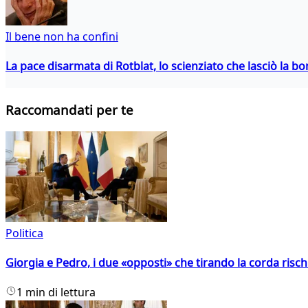
Il bene non ha confini
La pace disarmata di Rotblat, lo scienziato che lasciò la 
Raccomandati per te
Politica
Giorgia e Pedro, i due «opposti» che tirando la corda risc
1 min di lettura