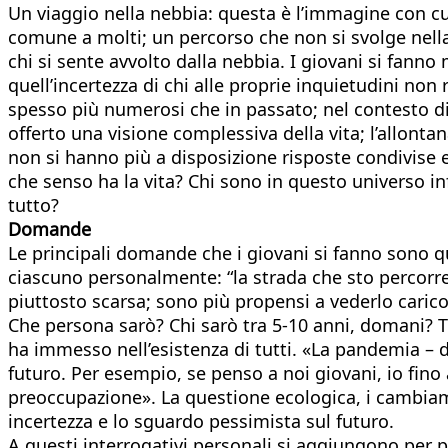
Un viaggio nella nebbia: questa è l’immagine con cui
comune a molti; un percorso che non si svolge nella l
chi si sente avvolto dalla nebbia. I giovani si fann
quell’incertezza di chi alle proprie inquietudini non
spesso più numerosi che in passato; nel contesto di
offerto una visione complessiva della vita; l’allon
non si hanno più a disposizione risposte condivise e 
che senso ha la vita? Chi sono in questo universo inf
tutto?
Domande
Le principali domande che i giovani si fanno sono qu
ciascuno personalmente: “la strada che sto percorren
piuttosto scarsa; sono più propensi a vederlo carico
Che persona sarò? Chi sarò tra 5-10 anni, domani? Tr
ha immesso nell’esistenza di tutti. «La pandemia – 
futuro. Per esempio, se penso a noi giovani, io fino
preoccupazione». La questione ecologica, i cambiamen
incertezza e lo sguardo pessimista sul futuro.
A questi interrogativi personali si aggiungono per p