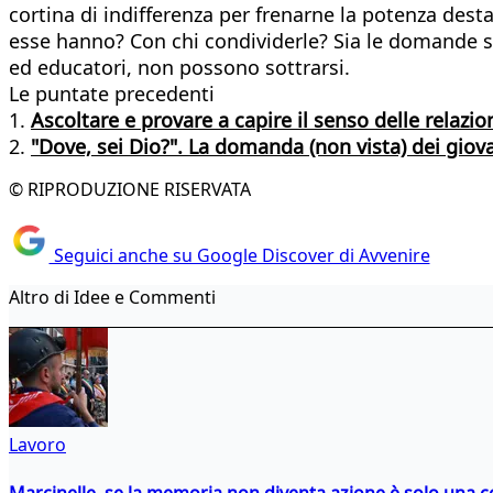
cortina di indifferenza per frenarne la potenza dest
esse hanno? Con chi condividerle? Sia le domande si
ed educatori, non possono sottrarsi.
Le puntate precedenti
1.
Ascoltare e provare a capire il senso delle relazio
2.
"Dove, sei Dio?". La domanda (non vista) dei giov
© RIPRODUZIONE RISERVATA
Seguici anche su Google Discover di Avvenire
Altro di Idee e Commenti
Lavoro
Marcinelle, se la memoria non diventa azione è solo una 