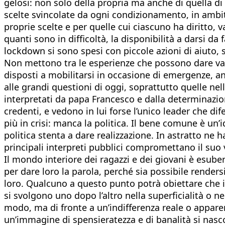
gelosi: non solo della propria ma anche di quella di 
scelte svincolate da ogni condizionamento, in ambito 
proprie scelte e per quelle cui ciascuno ha diritto, va
quanti sono in difficoltà, la disponibilità a darsi da
lockdown si sono spesi con piccole azioni di aiuto, s
Non mettono tra le esperienze che possono dare valo
disposti a mobilitarsi in occasione di emergenze, an
alle grandi questioni di oggi, soprattutto quelle nell
interpretati da papa Francesco e dalla determinazio
credenti, e vedono in lui forse l’unico leader che d
più in crisi: manca la politica. Il bene comune è un’
politica stenta a dare realizzazione. In astratto ne
principali interpreti pubblici compromettano il suo 
Il mondo interiore dei ragazzi e dei giovani è esub
per dare loro la parola, perché sia possibile renders
loro. Qualcuno a questo punto potrà obiettare che i 
si svolgono uno dopo l’altro nella superficialità o n
modo, ma di fronte a un’indifferenza reale o apparent
un’immagine di spensieratezza e di banalità si nasc