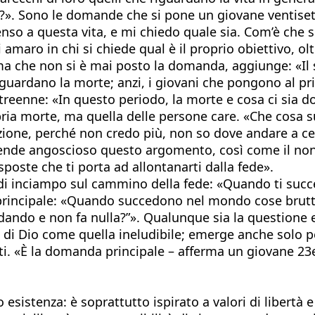
?». Sono le domande che si pone un giovane ventisett
senso a questa vita, e mi chiedo quale sia. Com’è che
amaro in chi si chiede qual è il proprio obiettivo, olt
erma che non si è mai posto la domanda, aggiunge: «Il
iguardano la morte; anzi, i giovani che pongono al p
entitreenne: «In questo periodo, la morte e cosa ci s
ropria morte, ma quella delle persone care. «Che cosa
ione, perché non credo più, non so dove andare a ce
 rende angoscioso questo argomento, così come il non
poste che ti porta ad allontanarti dalla fede».
 di inciampo sul cammino della fede: «Quando ti succ
principale: «Quando succedono nel mondo cose brutte
ando e non fa nulla?”». Qualunque sia la questione es
e di Dio come quella ineludibile; emerge anche solo
nti. «È la domanda principale – afferma un giovane 2
 esistenza: è soprattutto ispirato a valori di libertà 