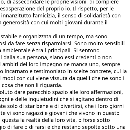
io, di assecondare le proprie visioni, di compiere
esasperazione del proprio io. Il rispetto, per le
 innanzitutto l’amicizia, il senso di solidarietà con
la generosità con cui molti giovani durante il
à stabile e organizzata di un tempo, ma sono
si da fare senza risparmiarsi. Sono molto sensibili
a ambientale è tra i principali. Si sentono
i dalla sua persona, siano essi credenti o non
a gli ambiti del loro impegno ne manca uno, sempre
o incarnato e testimoniato in scelte concrete, cui la
i modi con cui viene vissuta da quelli che ne sono i
 cosa che non li riguarda.
oluto dare parecchio spazio alle loro affermazioni,
ogni e delle inquietudini che si agitano dentro di
solo di star bene e di divertirsi, che i loro giorni
nte vi sono ragazzi e giovani che vivono in questo
uesta la realtà della loro vita, o forse sotto
 di fare o di farsi e che restano sepolte sotto una