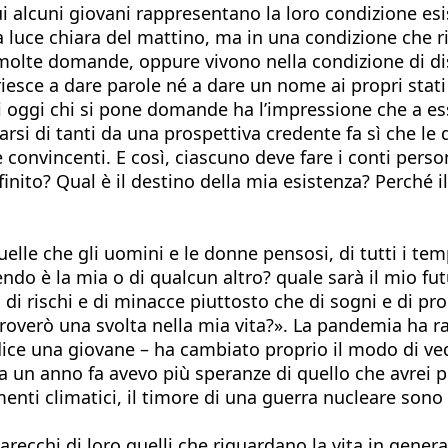
 alcuni giovani rappresentano la loro condizione esis
uce chiara del mattino, ma in una condizione che rich
o molte domande, oppure vivono nella condizione di di
 riesce a dare parole né a dare un nome ai propri stati
 oggi chi si pone domande ha l’impressione che a ess
tanarsi di tanti da una prospettiva credente fa sì c
convincenti. E così, ciascuno deve fare i conti person
inito? Qual è il destino della mia esistenza? Perché il
elle che gli uomini e le donne pensosi, di tutti i tem
do è la mia o di qualcun altro? quale sarà il mio fut
 di rischi e di minacce piuttosto che di sogni e di pr
overò una svolta nella mia vita?». La pandemia ha raf
dice una giovane – ha cambiato proprio il modo di ved
 a un anno fa avevo più speranze di quello che avrei 
ti climatici, il timore di una guerra nucleare sono f
arecchi di loro quelli che riguardano la vita in gene