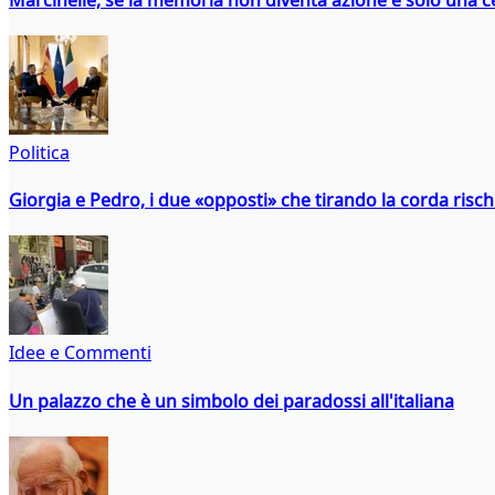
Politica
Giorgia e Pedro, i due «opposti» che tirando la corda risc
Idee e Commenti
Un palazzo che è un simbolo dei paradossi all'italiana