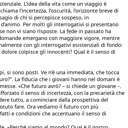
tenziale. L’idea della vita come un viaggio è
iama l’incertezza, l’oscurità, l’orizzonte breve di
sagio di chi si percepisce sospeso, in
 d’animo. Per molti gli interrogativi si presentano
e non vi siano risposte. La fede in passato ha
he le domande emergano con maggiore vigore, mentre
almente con gli interrogativi esistenziali di fondo:
 dolore colpisce gli innocenti? Qual è il senso di
pi, si sono posti. Ve n’è una immediata, che tocca
uro?”. La fiducia che i giovani hanno nel domani è
omesse. «Che futuro avrò? – si chiede un giovane –.
forzato il senso di incertezza, con la precarietà che
ere tutto, a cominciare dalla prospettiva del
potuto fare. Ora vediamo il futuro con più
atti e condizioni che accentuano il senso di
rale. «Perché siamo al mondo? Qual è il nostro