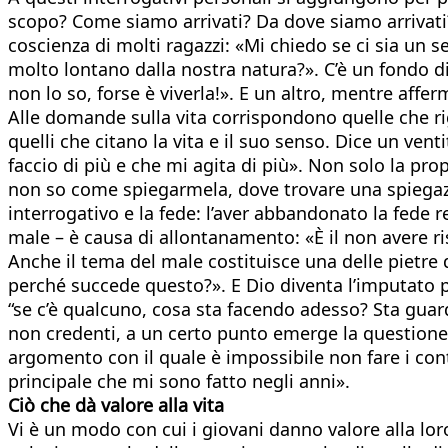
scopo? Come siamo arrivati? Da dove siamo arrivati
coscienza di molti ragazzi: «Mi chiedo se ci sia un 
molto lontano dalla nostra natura?». C’è un fondo di 
non lo so, forse è viverla!». E un altro, mentre aff
Alle domande sulla vita corrispondono quelle che r
quelli che citano la vita e il suo senso. Dice un v
faccio di più e che mi agita di più». Non solo la p
non so come spiegarmela, dove trovare una spiegaz
interrogativo e la fede: l’aver abbandonato la fede
male – è causa di allontanamento: «È il non avere ris
Anche il tema del male costituisce una delle pietre
perché succede questo?». E Dio diventa l’imputato 
“se c’è qualcuno, cosa sta facendo adesso? Sta guard
non credenti, a un certo punto emerge la question
argomento con il quale è impossibile non fare i co
principale che mi sono fatto negli anni».
Ciò che dà valore alla vita
Vi è un modo con cui i giovani danno valore alla loro