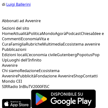
di
Luigi Ballerini
Abbonati ad Avvenire
Sezioni del sito
Home
Attualità
Politica
Mondo
Agorà
Podcast
Chiesa
Idee e
Commenti
Economia
Vita e
Cura
Famiglia
Rubriche
Multimedia
Ecosistema avvenire
Pubblicazioni
Edizioni locali
L'economia civile
Gutenberg
Popotus
Pop
Up
Luoghi dell'Infinito
Avvenire
Chi siamo
Redazione
Ecosistema
Avvenire
Pubblicità
Fondazione Avvenire
Shop
Contatti
Mondo CEI
SIR
Radio InBlu
TV2000
FISC