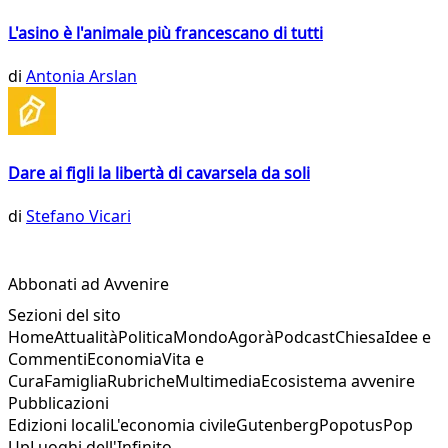
L'asino è l'animale più francescano di tutti
di
Antonia Arslan
Dare ai figli la libertà di cavarsela da soli
di
Stefano Vicari
Abbonati ad Avvenire
Sezioni del sito
Home
Attualità
Politica
Mondo
Agorà
Podcast
Chiesa
Idee e
Commenti
Economia
Vita e
Cura
Famiglia
Rubriche
Multimedia
Ecosistema avvenire
Pubblicazioni
Edizioni locali
L'economia civile
Gutenberg
Popotus
Pop
Up
Luoghi dell'Infinito