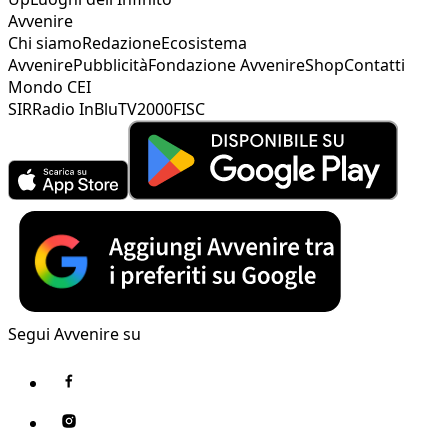
Avvenire
Chi siamo
Redazione
Ecosistema
Avvenire
Pubblicità
Fondazione Avvenire
Shop
Contatti
Mondo CEI
SIR
Radio InBlu
TV2000
FISC
Segui Avvenire su