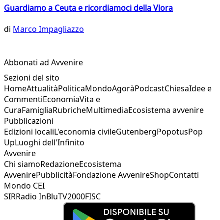
Guardiamo a Ceuta e ricordiamoci della Vlora
di
Marco Impagliazzo
Abbonati ad Avvenire
Sezioni del sito
Home
Attualità
Politica
Mondo
Agorà
Podcast
Chiesa
Idee e
Commenti
Economia
Vita e
Cura
Famiglia
Rubriche
Multimedia
Ecosistema avvenire
Pubblicazioni
Edizioni locali
L'economia civile
Gutenberg
Popotus
Pop
Up
Luoghi dell'Infinito
Avvenire
Chi siamo
Redazione
Ecosistema
Avvenire
Pubblicità
Fondazione Avvenire
Shop
Contatti
Mondo CEI
SIR
Radio InBlu
TV2000
FISC