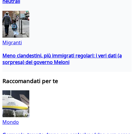
neutrali
Migranti
Meno clandestini, più immigrati regolari: i veri dati (a
sorpresa) del governo Meloni
Raccomandati per te
Mondo