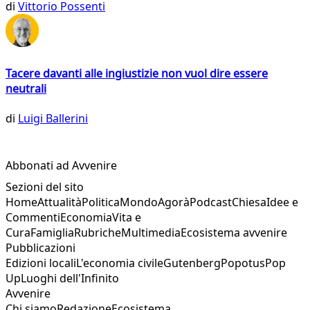
di
Vittorio Possenti
Tacere davanti alle ingiustizie non vuol dire essere
neutrali
di
Luigi Ballerini
Abbonati ad Avvenire
Sezioni del sito
Home
Attualità
Politica
Mondo
Agorà
Podcast
Chiesa
Idee e
Commenti
Economia
Vita e
Cura
Famiglia
Rubriche
Multimedia
Ecosistema avvenire
Pubblicazioni
Edizioni locali
L'economia civile
Gutenberg
Popotus
Pop
Up
Luoghi dell'Infinito
Avvenire
Chi siamo
Redazione
Ecosistema