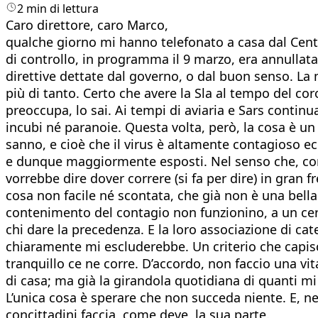
2 min di lettura
Caro direttore, caro Marco,
qualche giorno mi hanno telefonato a casa dal Centro
di controllo, in programma il 9 marzo, era annullat
direttive dettate dal governo, o dal buon senso. La
più di tanto. Certo che avere la Sla al tempo del c
preoccupa, lo sai. Ai tempi di aviaria e Sars conti
incubi né paranoie. Questa volta, però, la cosa è un
sanno, e cioè che il virus è altamente contagioso ec
e dunque maggiormente esposti. Nel senso che, con 
vorrebbe dire dover correre (si fa per dire) in gran 
cosa non facile né scontata, che già non è una bella
contenimento del contagio non funzionino, a un certo
chi dare la precedenza. E la loro associazione di cat
chiaramente mi escluderebbe. Un criterio che capis
tranquillo ce ne corre. D’accordo, non faccio una vit
di casa; ma già la girandola quotidiana di quanti m
L’unica cosa è sperare che non succeda niente. E, ne
concittadini faccia, come deve, la sua parte.