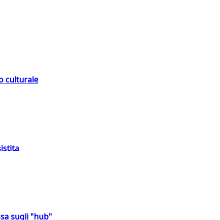
o culturale
istita
sa sugli "hub"