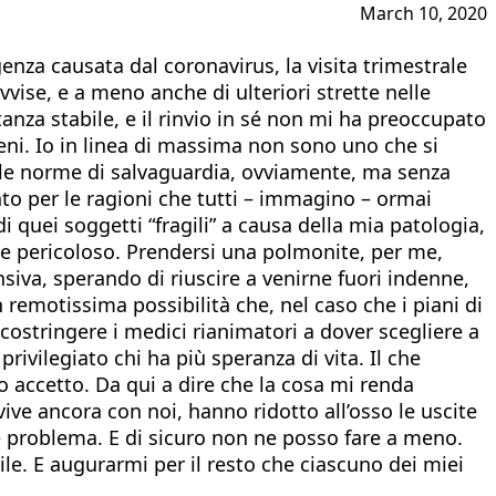
March 10, 2020
nza causata dal coronavirus, la visita trimestrale
ise, e a meno anche di ulteriori strette nelle
nza stabile, e il rinvio in sé non mi ha preoccupato
eni. Io in linea di massima non sono uno che si
do le norme di salvaguardia, ovviamente, ma senza
nto per le ragioni che tutti – immagino – ormai
 quei soggetti “fragili” a causa della mia patologia,
e pericoloso. Prendersi una polmonite, per me,
ensiva, sperando di riuscire a venirne fuori indenne,
 remotissima possibilità che, nel caso che i piani di
costringere i medici rianimatori a dover scegliere a
rivilegiato chi ha più speranza di vita. Il che
 accetto. Da qui a dire che la cosa mi renda
vive ancora con noi, hanno ridotto all’osso le uscite
e problema. E di sicuro non ne posso fare a meno.
le. E augurarmi per il resto che ciascuno dei miei